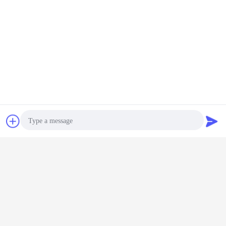
Tiếp xúc
Yêu cầu báo giá
Photo
Video Call
Audio Call