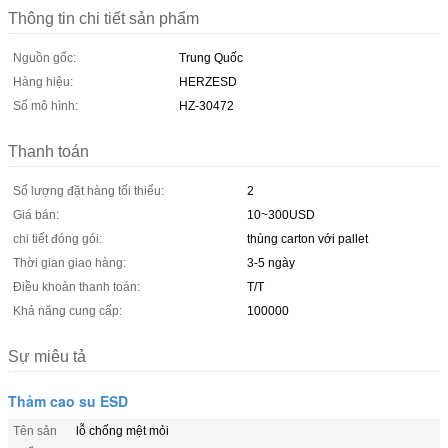
Thông tin chi tiết sản phẩm
Nguồn gốc:
Trung Quốc
Hàng hiệu:
HERZESD
Số mô hình:
HZ-30472
Thanh toán
Số lượng đặt hàng tối thiểu:
2
Giá bán:
10~300USD
chi tiết đóng gói:
thùng carton với pallet
Thời gian giao hàng:
3-5 ngày
Điều khoản thanh toán:
T/T
Khả năng cung cấp:
100000
Sự miêu tả
Thảm cao su ESD
Tên sản
lỗ chống mệt mỏi