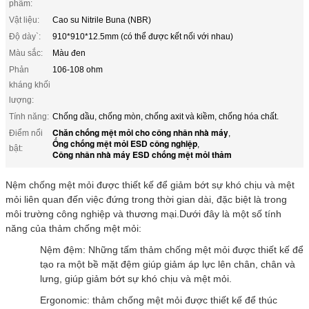
phẩm:
Vật liệu:
Cao su Nitrile Buna (NBR)
Độ dày`:
910*910*12.5mm (có thể được kết nối với nhau)
Màu sắc:
Màu đen
Phản
106-108 ohm
kháng khối
lượng:
Tính năng:
Chống dầu, chống mòn, chống axit và kiềm, chống hóa chất.
Chăn chống mệt mỏi cho công nhân nhà máy
Điểm nổi
,
Ống chống mệt mỏi ESD công nghiệp
,
bật:
Công nhân nhà máy ESD chống mệt mỏi thảm
Nệm chống mệt mỏi được thiết kế để giảm bớt sự khó chịu và mệt
mỏi liên quan đến việc đứng trong thời gian dài, đặc biệt là trong
môi trường công nghiệp và thương mại.Dưới đây là một số tính
năng của thảm chống mệt mỏi:
Nệm đệm: Những tấm thảm chống mệt mỏi được thiết kế để
tạo ra một bề mặt đệm giúp giảm áp lực lên chân, chân và
lưng, giúp giảm bớt sự khó chịu và mệt mỏi.
Ergonomic: thảm chống mệt mỏi được thiết kế để thúc