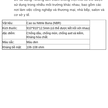
sử dụng trong nhiều môi trường khác nhau, bao gồm các
nơi làm việc công nghiệp và thương mại, nhà bếp, salon và
cơ sở y tế.
Vật liệu:
Cao su Nitrile Buna (NBR)
Kích thước:
910*910*12.5mm (có thể được kết nối với nhau)
đặc điểm:
Chống dầu, chống mòn, chống axit và kiềm,
Kháng hóa chất.
Màu sắc:
Màu đen
Kháng bề mặt:
106-108 ohm