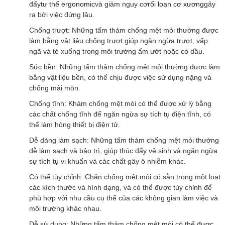
đẩy
tư thế ergonomic
và giảm nguy cơ
rối loạn cơ xương
gây
ra bởi việc đứng lâu.
Chống trượt: Những tấm thảm chống mệt mỏi thường được
làm bằng vật liệu chống trượt giúp ngăn ngừa trượt, vấp
ngã và té xuống trong môi trường ẩm ướt hoặc có dầu.
Sức bền: Những tấm thảm chống mệt mỏi thường được làm
bằng vật liệu bền, có thể chịu được việc sử dụng nặng và
chống mài mòn.
Chống tĩnh: Khảm chống mệt mỏi có thể được xử lý bằng
các chất chống tĩnh để ngăn ngừa sự tích tụ điện tĩnh, có
thể làm hỏng thiết bị điện tử.
Dễ dàng làm sạch: Những tấm thảm chống mệt mỏi thường
dễ làm sạch và bảo trì, giúp thúc đẩy vệ sinh và ngăn ngừa
sự tích tụ vi khuẩn và các chất gây ô nhiễm khác.
Có thể tùy chỉnh: Chăn chống mệt mỏi có sẵn trong một loạt
các kích thước và hình dạng, và có thể được tùy chỉnh để
phù hợp với nhu cầu cụ thể của các không gian làm việc và
môi trường khác nhau.
Dễ sử dụng: Những tấm thảm chống mệt mỏi có thể được