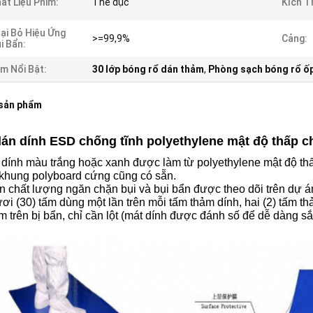
ất Liệu Phim:
Thể dục
Kích T
ại Bỏ Hiệu Ứng
>=99,9%
Cảng:
i Bẩn:
m Nổi Bật:
30 lớp bóng rổ dán thảm
,
Phòng sạch bóng rổ ố
 sản phẩm
dán dính ESD chống tĩnh polyethylene mật độ thấp 
dính màu trắng hoặc xanh được làm từ polyethylene mật độ thấ
 khung polyboard cứng cũng có sẵn.
n chất lượng ngăn chặn bụi và bụi bẩn được theo dõi trên dự á
i (30) tấm dùng một lần trên mỗi tấm thảm dính, hai (2) tấm th
m trên bị bẩn, chỉ cần lột (mát dính được đánh số để dễ dàng sắp