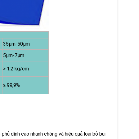
35μm-50μm
5μm-7μm
> 1,2 kg/cm
≥ 99,9%
 phủ dính cao nhanh chóng và hiệu quả loại bỏ bụi