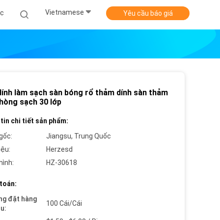
Vietnamese
ức
Yêu cầu báo giá
dính làm sạch sàn bóng rổ thảm dính sàn thảm
phòng sạch 30 lớp
tin chi tiết sản phẩm:
gốc:
Jiangsu, Trung Quốc
iệu:
Herzesd
hình:
HZ-30618
toán:
ng đặt hàng
100 Cái/Cái
ểu: