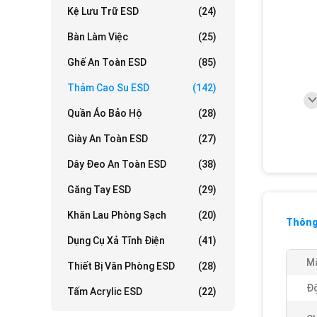
Kệ Lưu Trữ ESD
(24)
Bàn Làm Việc
(25)
Ghế An Toàn ESD
(85)
Thảm Cao Su ESD
(142)
Quần Áo Bảo Hộ
(28)
Giày An Toàn ESD
(27)
Dây Đeo An Toàn ESD
(38)
Găng Tay ESD
(29)
Khăn Lau Phòng Sạch
(20)
Thông 
Dụng Cụ Xả Tĩnh Điện
(41)
Mà
Thiết Bị Văn Phòng ESD
(28)
Độ
Tấm Acrylic ESD
(22)