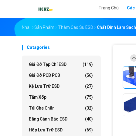
Trang Chủ
Các
Nhà
Sản Phẩm
Thảm Cao Su ESD
Chất Dính Làm Sạch
Catagories
Giá Đỡ Tạp Chí ESD
(119)
Giá Đỡ PCB PCB
(56)
Kệ Lưu Trữ ESD
(27)
Tấm Xốp
(75)
Túi Che Chắn
(32)
Băng Cảnh Báo ESD
(40)
Hộp Lưu Trữ ESD
(69)