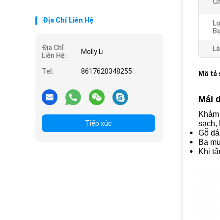
Ch
Địa Chỉ Liên Hệ
Lo
Bụ
Địa Chỉ
Là
Molly Li
Liên Hệ:
Tel:
8617620348255
Mô tả
Mái 
Khảm 
Tiếp xúc
sạch,
Gỗ dá
Ba mươ
Khi tấ