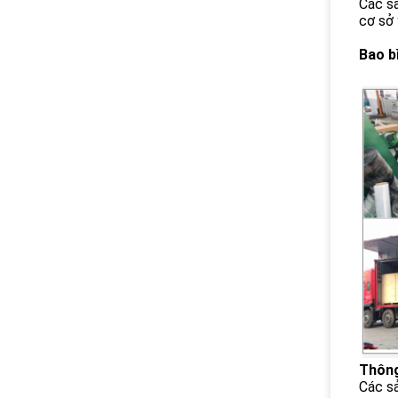
Các sả
cơ sở 
Bao b
Thông
Các sả