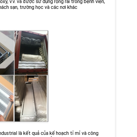
y, v.v. và được sử dụng rộng rãi trong bệnh viện,
hách sạn, trường học và các nơi khác
ustrial là kết quả của kế hoạch tỉ mỉ và công