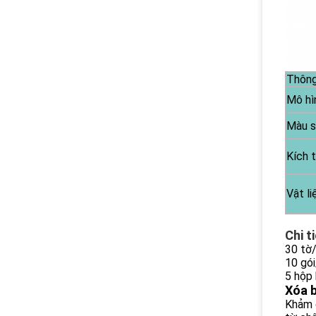
Thông
Mô hì
Màu 
Kích 
Vật li
Chi t
30 tờ
10 gói
5 hộp
Xóa b
Khảm d