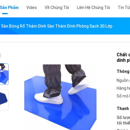
 Sản Phẩm
Video
Về Chúng Tôi
Liên Hệ Chúng Tôi
Tin T
 Sàn Bóng Rổ Thảm Dính Sàn Thảm Dính Phòng Sạch 30 Lớp
Chất 
dính 
Thông 
Nguồn 
Hàng h
Số mô 
Thanh 
Số lượ
tối thi