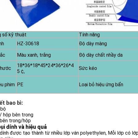
 số kỹ thuật
Tính năng
nh
HZ-30618
Độ dày màng
sắc
Màu xanh, trắng
Độ dày chất nhầy da
18*36*18*45*24*36*26*4
thước
Sức kéo
5 ¢,
ệu phim
PE
Loại bỏ hiệu ứng bẩn
iết bao bì:
/bộ
/ hộp bên trong
 bên trong/hộp
ụi dính và hiệu quả
ính được tạo thành từ nhiều lớp ván polyethylen, Mỗi lớp có lớp