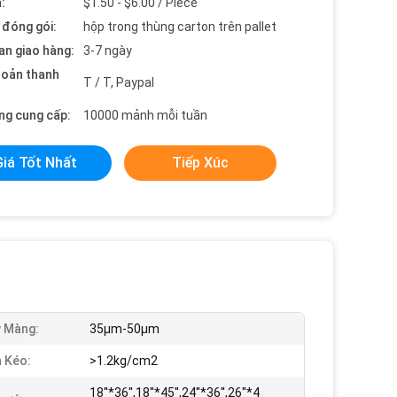
:
$1.50 - $6.00 / Piece
t đóng gói:
hộp trong thùng carton trên pallet
an giao hàng:
3-7 ngày
hoản thanh
T / T, Paypal
ng cung cấp:
10000 mảnh mỗi tuần
Giá Tốt Nhất
Tiếp Xúc
 Màng:
35μm-50μm
 Kéo:
>1.2kg/cm2
18''*36'',18''*45'',24''*36'',26''*4