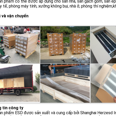
n phẩm có thể được áp dụng cho sàn nhà, sàn gạch gốm, sàn epox
y tế, phòng máy tính, xưởng không bụi, nhà ở, phòng thí nghiệm,k
ì và vận chuyển
 tin công ty
n phẩm ESD được sản xuất và cung cấp bởi Shanghai Herzesd Ind