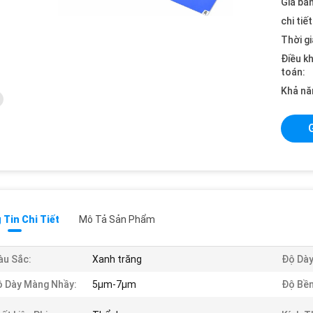
Giá bán
chi tiế
Thời gi
Điều k
toán:
Khả nă
Tin Chi Tiết
Mô Tả Sản Phẩm
u Sắc:
Xanh trăng
Độ Dày
 Dày Màng Nhầy:
5μm-7μm
Độ Bền