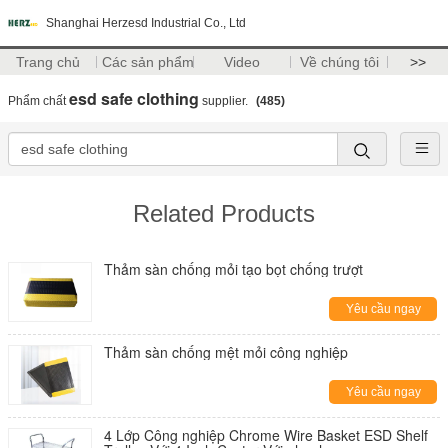
Shanghai Herzesd Industrial Co., Ltd
Trang chủ
Các sản phẩm
Video
Về chúng tôi
>>
esd safe clothing
Phẩm chất
supplier.
(485)
Related Products
Thảm sàn chống mỏi tạo bọt chống trượt
Yêu cầu ngay
Thảm sàn chống mệt mỏi công nghiệp
Yêu cầu ngay
4 Lớp Công nghiệp Chrome Wire Basket ESD Shelf