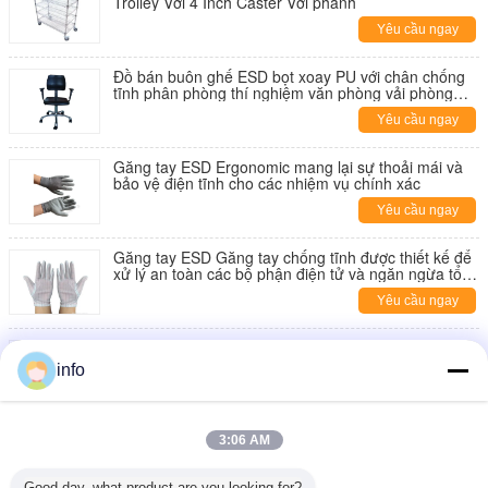
Trolley Với 4 Inch Caster Với phanh
Yêu cầu ngay
Đồ bán buôn ghế ESD bọt xoay PU với chân chống
tĩnh phân phòng thí nghiệm văn phòng vải phòng
sạch
Yêu cầu ngay
Găng tay ESD Ergonomic mang lại sự thoải mái và
bảo vệ điện tĩnh cho các nhiệm vụ chính xác
Yêu cầu ngay
Găng tay ESD Găng tay chống tĩnh được thiết kế để
xử lý an toàn các bộ phận điện tử và ngăn ngừa tổn
thương điện tĩnh
Yêu cầu ngay
Khả năng tùy biến ESD chống mệt mỏi PVC cao su
EVA 10-30mm
info
Yêu cầu ngay
Thảm chống mỏi hai lớp PVC (bề mặt PVC + xốp
3:06 AM
PVC) chống tĩnh điện, họa tiết vỏ cây
Yêu cầu ngay
Good day, what product are you looking for?