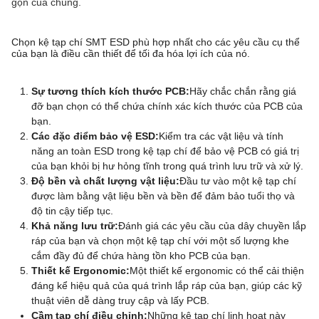
gọn của chúng.
Chọn kệ tạp chí SMT ESD phù hợp nhất cho các yêu cầu cụ thể
của bạn là điều cần thiết để tối đa hóa lợi ích của nó.
Sự tương thích kích thước PCB:
Hãy chắc chắn rằng giá
đỡ bạn chọn có thể chứa chính xác kích thước của PCB của
bạn.
Các đặc điểm bảo vệ ESD:
Kiểm tra các vật liệu và tính
năng an toàn ESD trong kệ tạp chí để bảo vệ PCB có giá trị
của bạn khỏi bị hư hỏng tĩnh trong quá trình lưu trữ và xử lý.
Độ bền và chất lượng vật liệu:
Đầu tư vào một kệ tạp chí
được làm bằng vật liệu bền và bền để đảm bảo tuổi thọ và
độ tin cậy tiếp tục.
Khả năng lưu trữ:
Đánh giá các yêu cầu của dây chuyền lắp
ráp của bạn và chọn một kệ tạp chí với một số lượng khe
cắm đầy đủ để chứa hàng tồn kho PCB của bạn.
Thiết kế Ergonomic:
Một thiết kế ergonomic có thể cải thiện
đáng kể hiệu quả của quá trình lắp ráp của bạn, giúp các kỹ
thuật viên dễ dàng truy cập và lấy PCB.
Cầm tạp chí điều chỉnh:
Những kệ tạp chí linh hoạt này