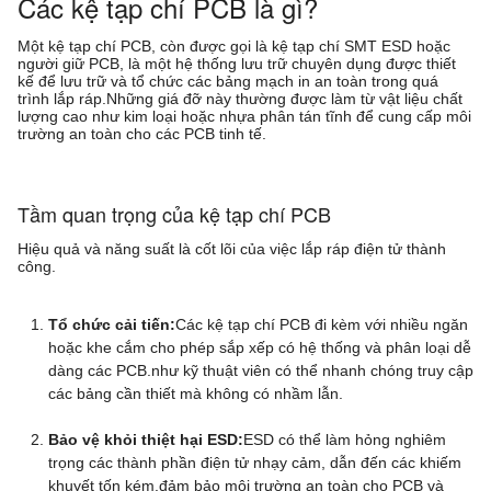
Các kệ tạp chí PCB là gì?
Một kệ tạp chí PCB, còn được gọi là kệ tạp chí SMT ESD hoặc
người giữ PCB, là một hệ thống lưu trữ chuyên dụng được thiết
kế để lưu trữ và tổ chức các bảng mạch in an toàn trong quá
trình lắp ráp.Những giá đỡ này thường được làm từ vật liệu chất
lượng cao như kim loại hoặc nhựa phân tán tĩnh để cung cấp môi
trường an toàn cho các PCB tinh tế.
Tầm quan trọng của kệ tạp chí PCB
Hiệu quả và năng suất là cốt lõi của việc lắp ráp điện tử thành
công.
Tổ chức cải tiến:
Các kệ tạp chí PCB đi kèm với nhiều ngăn
hoặc khe cắm cho phép sắp xếp có hệ thống và phân loại dễ
dàng các PCB.như kỹ thuật viên có thể nhanh chóng truy cập
các bảng cần thiết mà không có nhầm lẫn.
Bảo vệ khỏi thiệt hại ESD:
ESD có thể làm hỏng nghiêm
trọng các thành phần điện tử nhạy cảm, dẫn đến các khiếm
khuyết tốn kém.đảm bảo môi trường an toàn cho PCB và