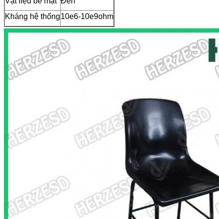
Vật liệu bề mặt
Đen
Kháng hệ thống
10e6-10e9ohm