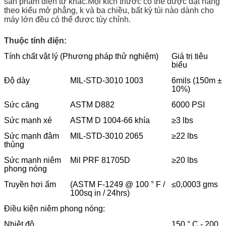
sản phẩm điện tử khác.Mọi kích thước có thể được đặt hàng
theo kiểu mở phẳng, k và ba chiều, bất kỳ túi nào dành cho
máy lớn đều có thể được tùy chỉnh.
Thuộc tính điện:
Tính chất vật lý (Phương pháp thử nghiệm)
Giá trị tiêu
biểu
Độ dày
MIL-STD-3010 1003
6mils (150m ±
10%)
Sức căng
ASTM D882
6000 PSI
Sức mạnh xé
ASTM D 1004-66 khía
≥3 lbs
Sức mạnh đâm
MIL-STD-3010 2065
≥22 lbs
thủng
Sức mạnh niêm
Mil PRF 81705D
≥20 lbs
phong nóng
Truyền hơi ẩm
(ASTM F-1249 @ 100 ° F /
≤0,0003 gms
100sq in / 24hrs)
Điều kiện niêm phong nóng:
Nhiệt độ
150 ° C - 200