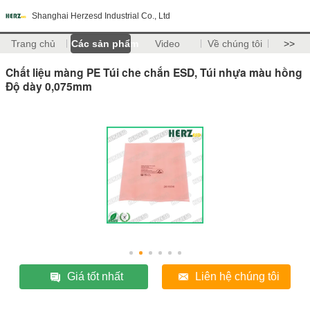
Shanghai Herzesd Industrial Co., Ltd
Trang chủ
Các sản phẩm
Video
Về chúng tôi
>>
Chất liệu màng PE Túi che chắn ESD, Túi nhựa màu hồng
Độ dày 0,075mm
Giá tốt nhất
Liên hệ chúng tôi