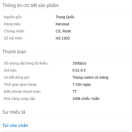
Thông tin chi tiết sản phẩm
Nguồn gốc:
Trung Quốc
Hàng hiệu:
Herzesd
Chứng nhận:
CE, Rosh
Số mô hình:
HZ-1303
Thanh toán
Số lượng đặt hàng tối thiểu:
1000pcs
Giá bán:
0.01-0.5
chi tiết đóng gói:
Thùng carton có màng
Thời gian giao hàng:
7-10n ngày
Điều khoản thanh toán:
TT
Khả năng cung cấp:
100k chiếc / tuần
Sự miêu tả
Túi che chắn