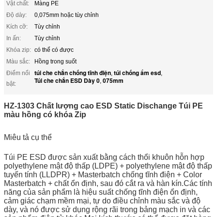
Vật chất:
Màng PE
Độ dày:
0,075mm hoặc tùy chỉnh
Kích cỡ:
Tùy chỉnh
In ấn:
Tùy chỉnh
Khóa zip:
có thể có được
Màu sắc:
Hồng trong suốt
túi che chắn chống tĩnh điện
túi chống ẩm esd
Điểm nổi
,
,
Túi che chắn ESD Dày 0
075mm
,
bật:
HZ-1303 Chất lượng cao ESD Static Dischange Túi PE
màu hồng có khóa Zip
Miêu tả cụ thể
Túi PE ESD được sản xuất bằng cách thổi khuôn hỗn hợp
polyethylene mật độ thấp (LDPE) + polyethylene mật độ thấp
tuyến tính (LLDPR) + Masterbatch chống tĩnh điện + Color
Masterbatch + chất ổn định, sau đó cắt ra và hàn kín.Các tính
năng của sản phẩm là hiệu suất chống tĩnh điện ổn định,
cảm giác chạm mềm mại, tự do điều chỉnh màu sắc và độ
dày, và nó được sử dụng rộng rãi trong bảng mạch in và các