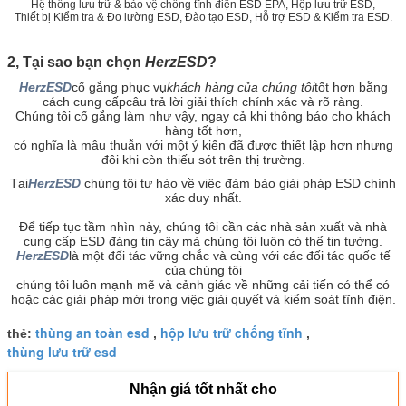
Hệ thống lưu trữ & bảo vệ chống tĩnh điện ESD EPA, Hộp lưu trữ ESD,
Thiết bị Kiểm tra & Đo lường ESD, Đào tạo ESD, Hỗ trợ ESD & Kiểm tra ESD.
2, Tại sao bạn chọn
HerzESD
?
HerzESD
cố gắng phục vụ
khách hàng của chúng tôi
tốt hơn bằng
cách cung cấp
câu trả lời giải thích chính xác và rõ ràng.
Chúng tôi cố gắng làm như vậy, ngay cả khi thông báo cho khách
hàng tốt hơn,
có nghĩa là mâu thuẫn với một ý kiến ​​đã được thiết lập hơn nhưng
đôi khi còn thiếu sót trên thị trường.
Tại
HerzESD
chúng tôi tự hào về việc đảm bảo giải pháp ESD chính
xác duy nhất.
Để tiếp tục tầm nhìn này, chúng tôi cần các nhà sản xuất và nhà
cung cấp ESD đáng tin cậy mà chúng tôi luôn có thể tin tưởng.
HerzESD
là một đối tác vững chắc và cùng với các đối tác quốc tế
của chúng tôi
chúng tôi luôn mạnh mẽ và cảnh giác về những cải tiến có thể có
hoặc các giải pháp mới trong việc giải quyết và kiểm soát tĩnh điện.
thùng an toàn esd
hộp lưu trữ chống tĩnh
thẻ:
,
,
thùng lưu trữ esd
Nhận giá tốt nhất cho