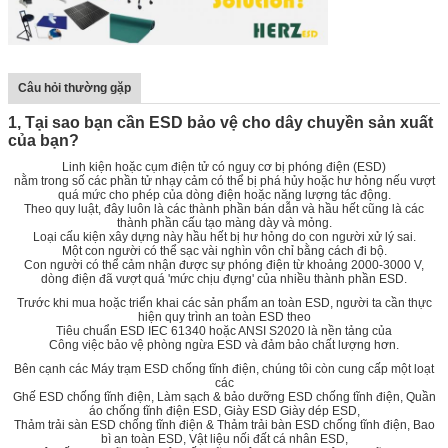
Câu hỏi thường gặp
1, Tại sao bạn cần ESD bảo vệ cho dây chuyền sản xuất
của bạn?
Linh kiện hoặc cụm điện tử có nguy cơ bị phóng điện (ESD)
nằm trong số các phần tử nhạy cảm có thể bị phá hủy hoặc hư hỏng nếu vượt
quá mức cho phép của dòng điện hoặc năng lượng tác động.
Theo quy luật, đây luôn là các thành phần bán dẫn và hầu hết cũng là các
thành phần cấu tạo màng dày và mỏng.
Loại cấu kiện xây dựng này hầu hết bị hư hỏng do con người xử lý sai.
Một con người có thể sạc vài nghìn vôn chỉ bằng cách đi bộ.
Con người có thể cảm nhận được sự phóng điện từ khoảng 2000-3000 V,
dòng điện đã vượt quá 'mức chịu đựng' của nhiều thành phần ESD.
Trước khi mua hoặc triển khai các sản phẩm an toàn ESD, người ta cần thực
hiện quy trình an toàn ESD theo
Tiêu chuẩn ESD IEC 61340 hoặc ANSI S2020 là nền tảng của
Công việc bảo vệ phòng ngừa ESD và đảm bảo chất lượng hơn.
Bên cạnh các Máy trạm ESD chống tĩnh điện, chúng tôi còn cung cấp một loạt
các
Ghế ESD chống tĩnh điện, Làm sạch & bảo dưỡng ESD chống tĩnh điện, Quần
áo chống tĩnh điện ESD, Giày ESD Giày dép ESD,
Thảm trải sàn ESD chống tĩnh điện & Thảm trải bàn ESD chống tĩnh điện, Bao
bì an toàn ESD, Vật liệu nối đất cá nhân ESD,