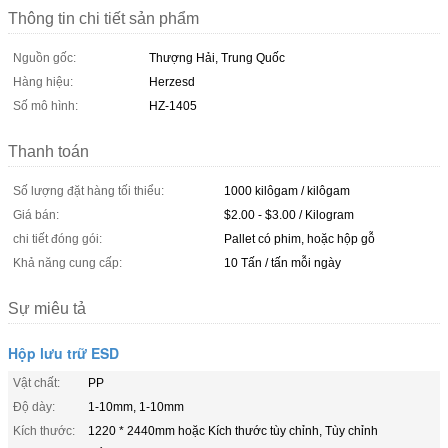
Thông tin chi tiết sản phẩm
Nguồn gốc:
Thượng Hải, Trung Quốc
Hàng hiệu:
Herzesd
Số mô hình:
HZ-1405
Thanh toán
Số lượng đặt hàng tối thiểu:
1000 kilôgam / kilôgam
Giá bán:
$2.00 - $3.00 / Kilogram
chi tiết đóng gói:
Pallet có phim, hoặc hộp gỗ
Khả năng cung cấp:
10 Tấn / tấn mỗi ngày
Sự miêu tả
Hộp lưu trữ ESD
Vật chất:
PP
Độ dày:
1-10mm, 1-10mm
Kích thước:
1220 * 2440mm hoặc Kích thước tùy chỉnh, Tùy chỉnh