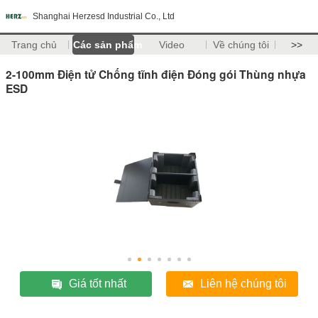
Shanghai Herzesd Industrial Co., Ltd
Trang chủ
Các sản phẩm
Video
Về chúng tôi
>>
2-100mm Điện tử Chống tĩnh điện Đóng gói Thùng nhựa
ESD
Giá tốt nhất
Liên hệ chúng tôi