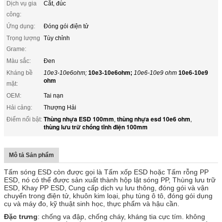
Dịch vụ gia
Cắt, đúc
công:
Ứng dụng:
Đóng gói điện tử
Trọng lượng
Tùy chỉnh
Grame:
Màu sắc:
Đen
Kháng bề
10e3-10e6ohm;
10e3-10e6ohm;
10e6-10e9 ohm
10e6-10e9
ohm
mặt:
OEM:
Tai nạn
Hải cảng:
Thượng Hải
Thùng nhựa ESD 100mm
thùng nhựa esd 10e6 ohm
Điểm nổi bật:
,
,
thùng lưu trữ chống tĩnh điện 100mm
Mô tả Sản phẩm
Tấm sóng ESD còn được gọi là Tấm xốp ESD hoặc Tấm rỗng PP
ESD, nó có thể được sản xuất thành hộp lật sóng PP, Thùng lưu trữ
ESD, Khay PP ESD, Cung cấp dịch vụ lưu thông, đóng gói và vận
chuyển trong điện tử, khuôn kim loại, phụ tùng ô tô, đóng gói dụng
cụ và máy đo, kỹ thuật sinh học, thực phẩm và hậu cần.
Đặc trưng
: chống va đập, chống cháy, kháng tia cực tím. không