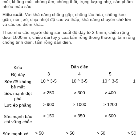
mùi, không mùi, chống ẩm, chống thối, trọng lượng nhẹ, sản phẩm
nhiều màu sắc.
Hiệu suất
: Với khả năng chống gấp, chống lão hóa, chống kéo
giãn, nén, xé, chịu nhiệt độ cao và thấp, khả năng chuyên chở lớn
và các ưu điểm khác.
Theo nhu cầu người dùng sản xuất độ dày từ 2-8mm, chiều rộng
dưới 1800mm, chiều dài tùy ý của tấm rỗng thông thường, tấm rỗng
chống tĩnh điện, tấm rỗng dẫn điện.
Dẫn điện
Kiểu
3
4
5
Độ dày
10 ^ 3-5
10 ^ 3-5
10 ^ 3-5
10
Sức đề kháng
bề mặt
> 250
> 300
> 400
>
Sức mạnh đột
phá
> 900
> 1000
> 1200
>
Lực ép phẳng
> 150
> 350
> 500
>
Sức mạnh báo
chí vững chắc
> 50
> 50
> 50
> 50
Sức mạnh xé