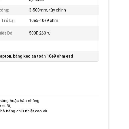
Rộng:
3-500mm, tùy chỉnh
 Trở Lại:
10e5-10e9 ohm
hiệt Độ:
500F, 260 ℃
kapton
,
băng keo an toàn 10e9 ohm esd
n sóng hoặc hàn nhúng
 suất,
khả năng chịu nhiệt cao và