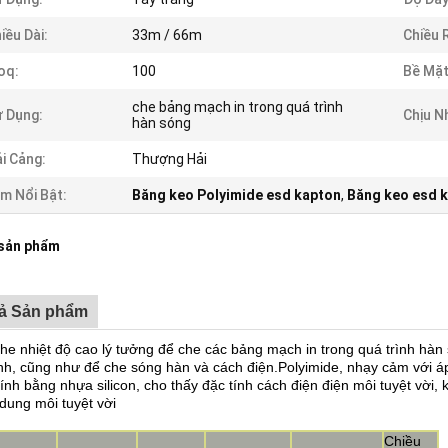
iều Dài:
33m / 66m
Chiều 
oq:
100
Bề Mặt
che bảng mạch in trong quá trình
 Dụng:
Chịu N
hàn sóng
i Cảng:
Thượng Hải
m Nổi Bật:
Băng keo Polyimide esd kapton
,
Băng keo esd 
 sản phẩm
tả Sản phẩm
he nhiệt độ cao lý tưởng để che các bảng mạch in trong quá trình hà
ình, cũng như để che sóng hàn và cách điện.Polyimide, nhạy cảm với áp
ính bằng nhựa silicon, cho thấy đặc tính cách điện điện môi tuyệt vời, 
dung môi tuyệt vời
Chiều