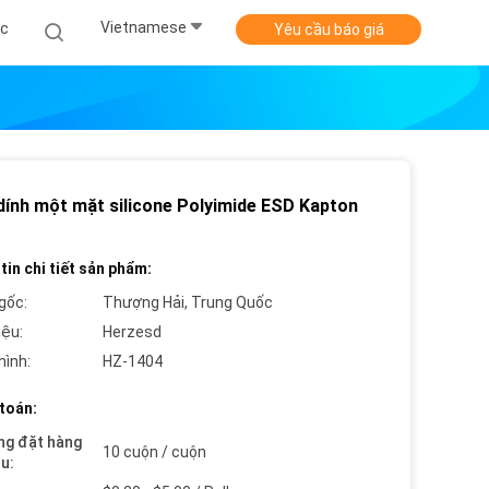
Vietnamese
ức
Yêu cầu báo giá
dính một mặt silicone Polyimide ESD Kapton
tin chi tiết sản phẩm:
gốc:
Thượng Hải, Trung Quốc
iệu:
Herzesd
hình:
HZ-1404
toán:
ng đặt hàng
10 cuộn / cuộn
ểu: