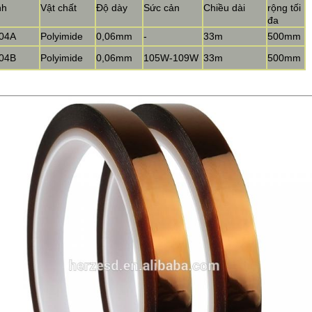
nh
Vật chất
Độ dày
Sức cản
Chiều dài
rộng tối
đa
04A
Polyimide
0,06mm
-
33m
500mm
04B
Polyimide
0,06mm
105W-109W
33m
500mm