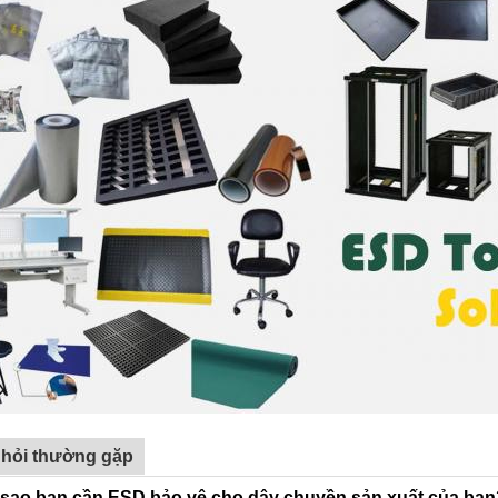
 hỏi thường gặp
i sao bạn cần ESD bảo vệ cho dây chuyền sản xuất của bạn