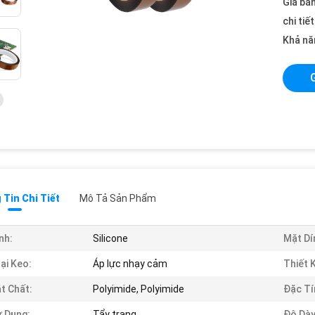
Giá bán
chi tiế
Khả nă
Tin Chi Tiết
Mô Tả Sản Phẩm
nh:
Silicone
Mặt Dí
ại Keo:
Áp lực nhạy cảm
Thiết K
t Chất:
Polyimide, Polyimide
Đặc Tí
 Dụng:
Tẩy trang
Độ Dày