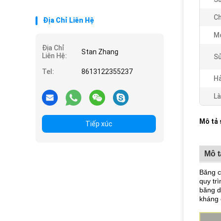
Ch
Địa Chỉ Liên Hệ
M
Địa Chỉ
Stan Zhang
Liên Hệ:
Sử
Tel:
8613122355237
Hả
Là
Mô tả
Tiếp xúc
Mô 
Băng c
quy tr
băng d
kháng 