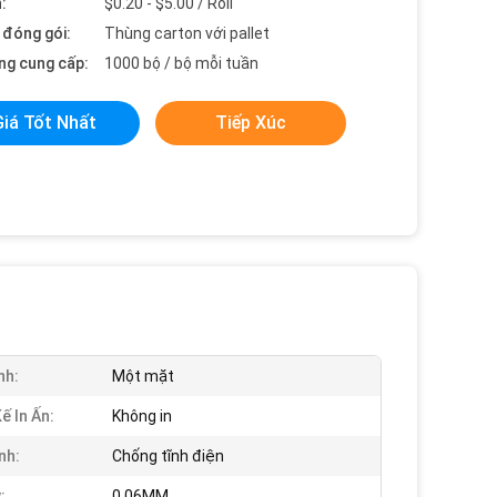
:
$0.20 - $5.00 / Roll
t đóng gói:
Thùng carton với pallet
ng cung cấp:
1000 bộ / bộ mỗi tuần
Giá Tốt Nhất
Tiếp Xúc
nh:
Một mặt
ế In Ấn:
Không in
nh:
Chống tĩnh điện
:
0,06MM