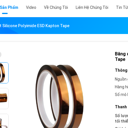
 Sản Phẩm
Video
Về Chúng Tôi
Liên Hệ Chúng Tôi
Tin T
 Silicone Polyimide ESD Kapton Tape
Băng 
Tape
Thông 
Nguồn 
Hàng h
Số mô 
Thanh 
Số lượ
tối thi