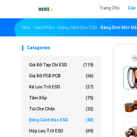
Trang Chủ
Các
Nhà
Sản Phẩm
Băng Cảnh Báo ESD
Băng Dính Một Mặt
Catagories
Giá Đỡ Tạp Chí ESD
(119)
Giá Đỡ PCB PCB
(56)
Kệ Lưu Trữ ESD
(27)
Tấm Xốp
(75)
Túi Che Chắn
(32)
Băng Cảnh Báo ESD
(40)
Hộp Lưu Trữ ESD
(69)