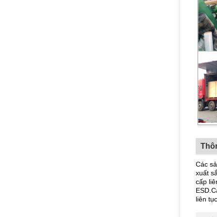
Thôn
Các sả
xuất s
cấp li
ESD.Cá
liên t