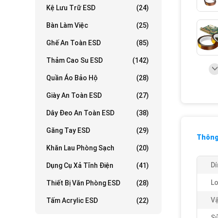
Kệ Lưu Trữ ESD
(24)
Bàn Làm Việc
(25)
Ghế An Toàn ESD
(85)
Thảm Cao Su ESD
(142)
Quần Áo Bảo Hộ
(28)
Giày An Toàn ESD
(27)
Dây Đeo An Toàn ESD
(38)
Găng Tay ESD
(29)
Thông 
Khăn Lau Phòng Sạch
(20)
Dí
Dụng Cụ Xả Tĩnh Điện
(41)
Lo
Thiết Bị Văn Phòng ESD
(28)
Vậ
Tấm Acrylic ESD
(22)
Sử