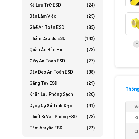
Kệ Lưu Trữ ESD
(24)
Bàn Làm Việc
(25)
Ghế An Toàn ESD
(85)
Thảm Cao Su ESD
(142)
Quần Áo Bảo Hộ
(28)
Giày An Toàn ESD
(27)
Dây Đeo An Toàn ESD
(38)
Găng Tay ESD
(29)
Thông 
Khăn Lau Phòng Sạch
(20)
Dụng Cụ Xả Tĩnh Điện
(41)
Vậ
Thiết Bị Văn Phòng ESD
(28)
Kí
Tấm Acrylic ESD
(22)
Ch