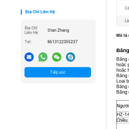
Cá
Địa Chỉ Liên Hệ
Là
Địa Chỉ
Stan Zhang
Liên Hệ:
Mô tả
Tel:
8613122355237
Băng
Băng 
hoặc p
hoặc 
Tiếp xúc
Băng 
Loại 
Băng 
Băng 
Người
HZ-1
Chiều 