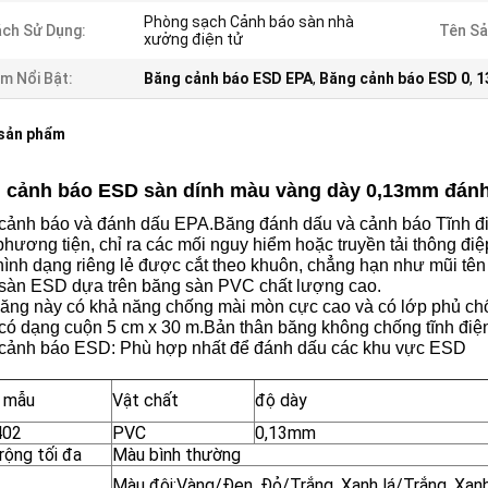
Phòng sạch Cảnh báo sàn nhà
ch Sử Dụng:
Tên Sả
xưởng điện tử
m Nổi Bật:
Băng cảnh báo ESD EPA
,
Băng cảnh báo ESD 0
,
1
 sản phẩm
 cảnh báo ESD sàn dính màu vàng dày 0,13mm đán
cảnh báo và đánh dấu EPA.Băng đánh dấu và cảnh báo Tĩnh điệ
hương tiện, chỉ ra các mối nguy hiểm hoặc truyền tải thông đi
hình dạng riêng lẻ được cắt theo khuôn, chẳng hạn như mũi tên
sàn ESD dựa trên băng sàn PVC chất lượng cao.
băng này có khả năng chống mài mòn cực cao và có lớp phủ ch
có dạng cuộn 5 cm x 30 m.Bản thân băng không chống tĩnh điệ
cảnh báo ESD: Phù hợp nhất để đánh dấu các khu vực ESD
 mẫu
Vật chất
độ dày
402
PVC
0,13mm
rộng tối đa
Màu bình thường
Màu đôi:Vàng/Đen, Đỏ/Trắng, Xanh lá/Trắng, Xa