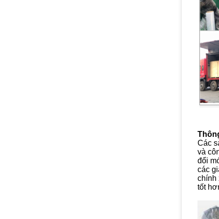
Thông
Các sả
và cô
đổi m
các g
chính
tốt hơ