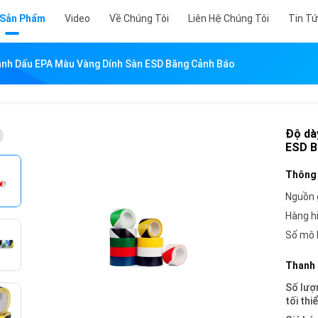
 Sản Phẩm
Video
Về Chúng Tôi
Liên Hệ Chúng Tôi
Tin T
nh Dấu EPA Màu Vàng Dính Sàn ESD Băng Cảnh Báo
Độ dà
ESD B
Thông 
Nguồn 
Hàng h
Số mô 
Thanh 
Số lượ
tối thi