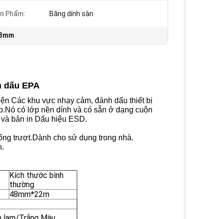
n Phẩm:
Băng dính sàn
3mm
h dấu EPA
n Các khu vực nhạy cảm, đánh dấu thiết bị
ệp.Nó có lớp nền dính và có sẵn ở dạng cuộn
 và bản in Dấu hiệu ESD.
ống trượt.Dành cho sử dụng trong nhà.
n.
Kích thước bình
thường
48mm*22m
nh lam/Trắng Màu