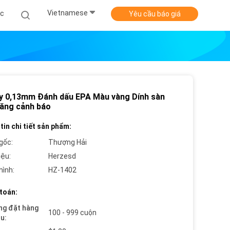
Vietnamese
ức
Yêu cầu báo giá
y 0,13mm Đánh dấu EPA Màu vàng Dính sàn
ăng cảnh báo
tin chi tiết sản phẩm:
gốc:
Thượng Hải
iệu:
Herzesd
hình:
HZ-1402
toán:
ng đặt hàng
100 - 999 cuộn
ểu: