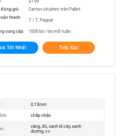
:
$1.00
t đóng gói:
Carton với phim trên Pallet
hoản thanh
T / T, Paypal
ng cung cấp:
1000 bộ / bộ mỗi tuần
Giá Tốt Nhất
Tiếp Xúc
:
0,13mm
ỉnh:
chấp nhận
vàng, đỏ, xanh lá cây, xanh
c:
dương, v.v.