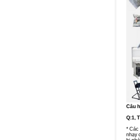
Câu h
Q:1, 
* Các
nhạy 