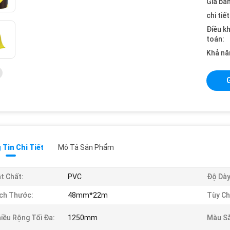
Giá bán
chi tiế
Điều k
toán:
Khả nă
Tin Chi Tiết
Mô Tả Sản Phẩm
t Chất:
PVC
Độ Dày
ch Thước:
48mm*22m
Tùy Ch
iều Rộng Tối Đa:
1250mm
Màu Sắ