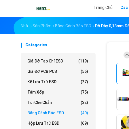
Trang Chủ
Các
Nhà
Sản Phẩm
Băng Cảnh Báo ESD
Độ Dày 0,13mm Đá
Catagories
Giá Đỡ Tạp Chí ESD
(119)
Giá Đỡ PCB PCB
(56)
Kệ Lưu Trữ ESD
(27)
Tấm Xốp
(75)
Túi Che Chắn
(32)
Băng Cảnh Báo ESD
(40)
Hộp Lưu Trữ ESD
(69)