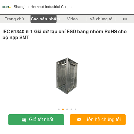
Shanghai Herzesd Industrial Co., Ltd
Trang chủ
Các sản phẩm
Video
Về chúng tôi
>>
IEC 61340-5-1 Giá đỡ tạp chí ESD bằng nhôm RoHS cho
bộ nạp SMT
Giá tốt nhất
Liên hệ chúng tôi