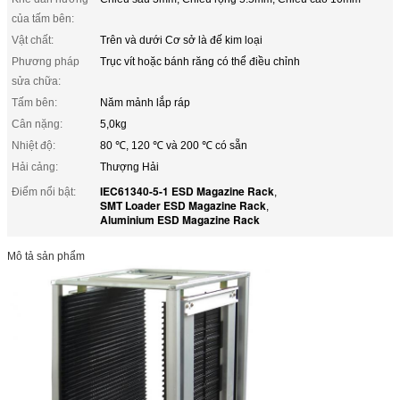
của tấm bên:
Vật chất:
Trên và dưới Cơ sở là đế kim loại
Phương pháp
Trục vít hoặc bánh răng có thể điều chỉnh
sửa chữa:
Tấm bên:
Năm mảnh lắp ráp
Cân nặng:
5,0kg
Nhiệt độ:
80 ℃, 120 ℃ và 200 ℃ có sẵn
Hải cảng:
Thượng Hải
IEC61340-5-1 ESD Magazine Rack
Điểm nổi bật:
,
SMT Loader ESD Magazine Rack
,
Aluminium ESD Magazine Rack
Mô tả sản phẩm