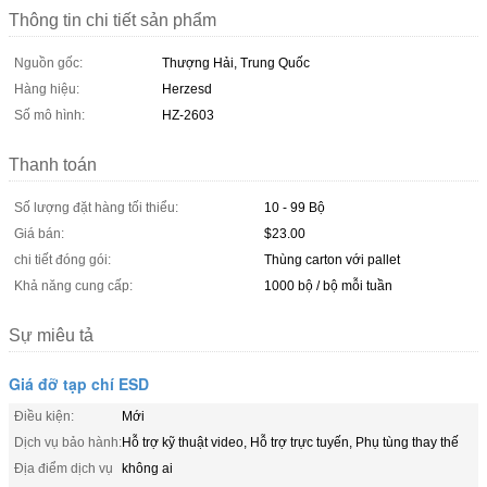
Thông tin chi tiết sản phẩm
Nguồn gốc:
Thượng Hải, Trung Quốc
Hàng hiệu:
Herzesd
Số mô hình:
HZ-2603
Thanh toán
Số lượng đặt hàng tối thiểu:
10 - 99 Bộ
Giá bán:
$23.00
chi tiết đóng gói:
Thùng carton với pallet
Khả năng cung cấp:
1000 bộ / bộ mỗi tuần
Sự miêu tả
Giá đỡ tạp chí ESD
Điều kiện:
Mới
Dịch vụ bảo hành:
Hỗ trợ kỹ thuật video, Hỗ trợ trực tuyến, Phụ tùng thay thế
Địa điểm dịch vụ
không ai