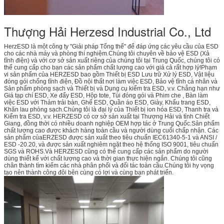
Thượng Hải Herzesd Industrial Co., Ltd
HerzESD là một công ty "Giải pháp Tổng thể" để đáp ứng các yêu cầu của ESD
cho các nhà máy và phòng thí nghiệm.Chúng tôi chuyên về bảo vệ ESD (Xả
tĩnh điện) và với cơ sở sản xuất riêng của chúng tôi tại Trung Quốc, chúng tôi có
thể cung cấp cho bạn các sản phẩm chất lượng cao với giá cả rất hợp lý!Phạm
vi sản phẩm của HERZESD bao gồm Thiết bị ESD Lưu trữ Xử lý ESD, Vật liệu
đóng gói chống tĩnh điện, Đồ nội thất nơi làm việc ESD, Bảo vệ tĩnh cá nhân và
Sản phẩm phòng sạch và Thiết bị và Dụng cụ kiểm tra ESD, v.v. Chẳng hạn như
Giá tạp chí ESD, Xe đẩy ESD, Hộp tote, Túi đóng gói và Phim che , Bàn làm
việc ESD với Thảm trải bàn, Ghế ESD, Quần áo ESD, Giày, Khẩu trang ESD,
Khăn lau phòng sạch.Chúng tôi là đại lý của Thiết bị ion hóa ESD, Thanh tra và
Kiểm tra ESD, v.v. HERZESD có cơ sở sản xuất tại Thượng Hải và tỉnh Chiết
Giang, đồng thời có nhiều doanh nghiệp OEM hợp tác ở Trung Quốc.Sản phẩm
chất lượng cao được khách hàng toàn cầu và người dùng cuối chấp nhận. Các
sản phẩm củaERZESD được sản xuất theo tiêu chuẩn IEC61340-5-1 và ANSI /
ESD -20.20, và được sản xuất nghiêm ngặt theo hệ thống ISO 9001, tiêu chuẩn
SGS và ROHS.Và HERZESD cũng có thể cung cấp các sản phẩm do người
dùng thiết kế với chất lượng cao và thời gian thực hiện ngắn. Chúng tôi cũng
chân thành tìm kiếm các nhà phân phối và đối tác toàn cầu.Chúng tôi hy vọng
tạo nên thành công đôi bên cùng có lợi và cùng bạn phát triển.