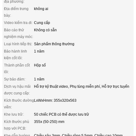
địa phương:
Địa điểm trưng
không ai
bày:
Video kiểm tra đi:
Cung cấp
Báo cáo thử
Không có sẵn
nghiệm máy móc:
Loại hình tiếp thị:
Sản phẩm thông thường
Bảo hành linh
1 năm
kiện cốt lõi:
Thành phần cốt
Hộp số
lõi:
Sự bảo đảm:
1 năm
Dịch vụ hậu mãi
Hỗ trợ kỹ thuật video, Phụ tùng miễn phí, Hỗ trợ trực tuyến
được cung cấp:
Kích thước đường
LxWxHmm: 355x320x563
viền:
Khe lưu trữ:
50 chiếc PCB có thể được lưu trữ
Kích thước phù
355x (50-250) mm
hợp với PCB:
Khe dẫn hướng
Chiều sâu 3mm, Chiều rộng 5.5mm, Chiều cao 10mm