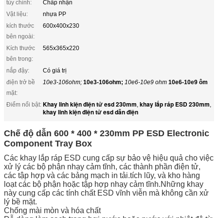
tùy chỉnh:
Chấp nhận
Vật liệu:
nhựa PP
kích thước
600x400x230
bên ngoài:
Kích thước
565x365x220
bên trong:
nắp đậy:
Có giá trị
điện trở bề
10e3-106ohm;
10e3-106ohm;
10e6-10e9 ohm
10e6-10e9 ôm
mặt:
Khay linh kiện điện tử esd 230mm
khay lắp ráp ESD 230mm
Điểm nổi bật:
,
,
khay linh kiện điện tử esd dẫn điện
Chế độ dẫn 600 * 400 * 230mm PP ESD Electronic
Component Tray Box
Các khay lắp ráp ESD cung cấp sự bảo vệ hiệu quả cho việc
xử lý các bộ phận nhạy cảm tĩnh, các thành phần điện tử,
các tập hợp và các bảng mạch in tải.tích lũy, và kho hàng
loạt các bộ phận hoặc tập hợp nhạy cảm tĩnh.Những khay
này cung cấp các tính chất ESD vĩnh viễn mà không cần xử
lý bề mặt.
Chống mài mòn và hóa chất