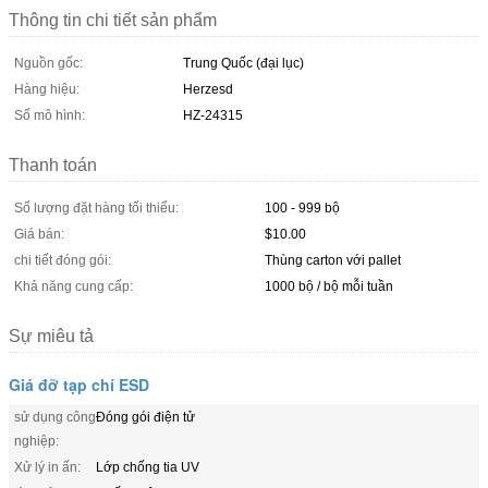
Thông tin chi tiết sản phẩm
Nguồn gốc:
Trung Quốc (đại lục)
Hàng hiệu:
Herzesd
Số mô hình:
HZ-24315
Thanh toán
Số lượng đặt hàng tối thiểu:
100 - 999 bộ
Giá bán:
$10.00
chi tiết đóng gói:
Thùng carton với pallet
Khả năng cung cấp:
1000 bộ / bộ mỗi tuần
Sự miêu tả
Giá đỡ tạp chí ESD
sử dụng công
Đóng gói điện tử
nghiệp:
Xử lý in ấn:
Lớp chống tia UV