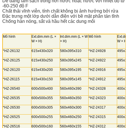
Dễ dàng làm sạch trong hơi nước hoặc nước với nhiệt độ từ
-60-250 độ F
Chất thải vĩnh viễn, tính chất không bị ảnh hưởng bởi rửa
Đặc trưng một lớp dưới dẫn điện với bề mặt phân tán tĩnh
Chống hàn nóng, sắt và hầu hết các dung môi
Mô hình
Ext.dim.mm (L ×
Int.dim.mm (L × W
Mô hình
Ext.di
W × H)
× H)
W × H)
*HZ-26132
615x430x320
580x395x310
*HZ-24928
495x3
*HZ-26125
615x430x250
580x395x245
*HZ-24922
495x3
*HZ-26120
615x430x200
580x395x195
*HZ-24916
495x3
*HZ-26115
615x430x150
580x395x145
*HZ-24912
495x3
*HZ-26540
600x500x400
560x460x390
*HZ-24328
400x3
*HZ-26535
600x500x355
560x460x350
*HZ-24323
400x3
*HZ-26530
600x500x305
560x460x300
*HZ-24317
400x3
*HZ-26525
600x500x255
560x460x250
*HZ-24315
400x3
*HZ-26516
600x500x160
560x460x155
*HZ-24312
400x3