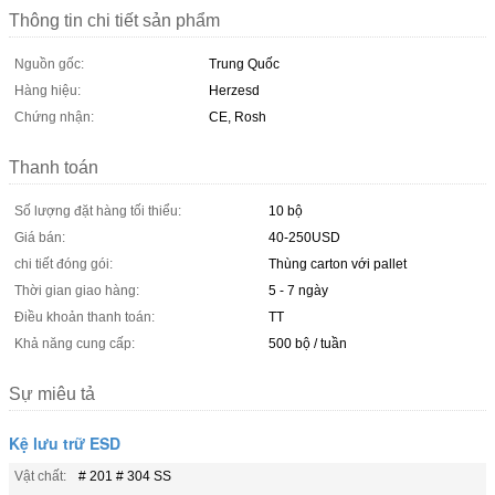
Thông tin chi tiết sản phẩm
Nguồn gốc:
Trung Quốc
Hàng hiệu:
Herzesd
Chứng nhận:
CE, Rosh
Thanh toán
Số lượng đặt hàng tối thiểu:
10 bộ
Giá bán:
40-250USD
chi tiết đóng gói:
Thùng carton với pallet
Thời gian giao hàng:
5 - 7 ngày
Điều khoản thanh toán:
TT
Khả năng cung cấp:
500 bộ / tuần
Sự miêu tả
Kệ lưu trữ ESD
Vật chất:
# 201 # 304 SS