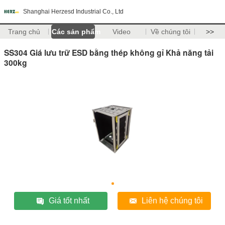
Shanghai Herzesd Industrial Co., Ltd
Trang chủ
Các sản phẩm
Video
Về chúng tôi
>>
SS304 Giá lưu trữ ESD bằng thép không gỉ Khả năng tải
300kg
Giá tốt nhất
Liên hệ chúng tôi