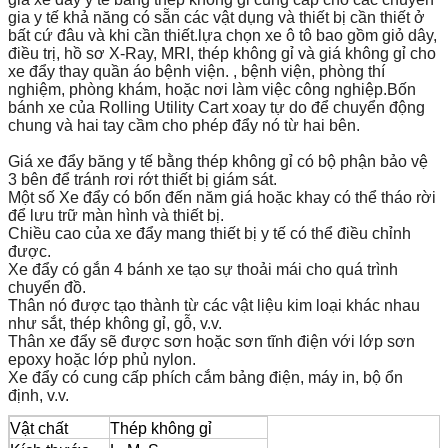
gia y tế khả năng có sẵn các vật dụng và thiết bị cần thiết ở
bất cứ đâu và khi cần thiết.lựa chọn xe ô tô bao gồm giỏ dây,
điều trị, hồ sơ X-Ray, MRI, thép không gỉ và giá không gỉ cho
xe đẩy thay quần áo bệnh viện. , bệnh viện, phòng thí
nghiệm, phòng khám, hoặc nơi làm việc công nghiệp.Bốn
bánh xe của Rolling Utility Cart xoay tự do để chuyển động
chung và hai tay cầm cho phép đẩy nó từ hai bên.
Giá xe đẩy băng y tế bằng thép không gỉ có bộ phận bảo vệ
3 bên để tránh rơi rớt thiết bị giám sát.
Một số Xe đẩy có bốn đến năm giá hoặc khay có thể tháo rời
để lưu trữ màn hình và thiết bị.
Chiều cao của xe đẩy mang thiết bị y tế có thể điều chỉnh
được.
Xe đẩy có gắn 4 bánh xe tạo sự thoải mái cho quá trình
chuyển đồ.
Thân nó được tạo thành từ các vật liệu kim loại khác nhau
như sắt, thép không gỉ, gỗ, v.v.
Thân xe đẩy sẽ được sơn hoặc sơn tĩnh điện với lớp sơn
epoxy hoặc lớp phủ nylon.
Xe đẩy có cung cấp phích cắm bảng điện, máy in, bộ ổn
định, v.v.
Vật chất
Thép không gỉ