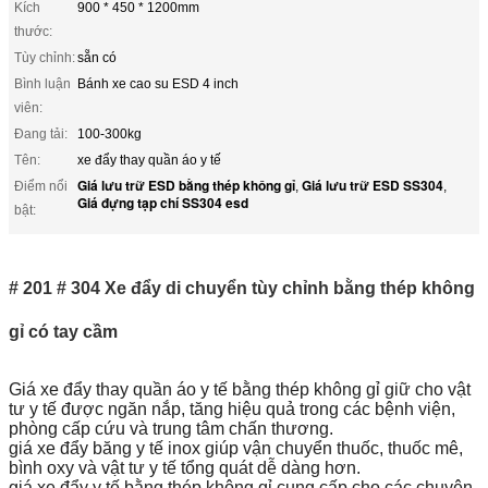
Kích
900 * 450 * 1200mm
thước:
Tùy chỉnh:
sẵn có
Bình luận
Bánh xe cao su ESD 4 inch
viên:
Đang tải:
100-300kg
Tên:
xe đẩy thay quần áo y tế
Giá lưu trữ ESD bằng thép không gỉ
Giá lưu trữ ESD SS304
Điểm nổi
,
,
Giá đựng tạp chí SS304 esd
bật:
# 201 # 304 Xe đẩy di chuyển tùy chỉnh bằng thép không
gỉ có tay cầm
Giá xe đẩy thay quần áo y tế bằng thép không gỉ giữ cho vật
tư y tế được ngăn nắp, tăng hiệu quả trong các bệnh viện,
phòng cấp cứu và trung tâm chấn thương.
giá xe đẩy băng y tế inox giúp vận chuyển thuốc, thuốc mê,
bình oxy và vật tư y tế tổng quát dễ dàng hơn.
giá xe đẩy y tế bằng thép không gỉ cung cấp cho các chuyên