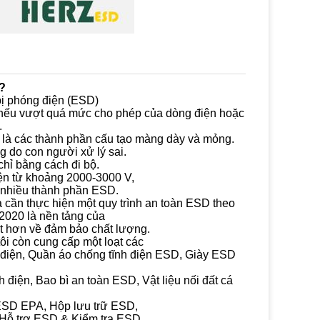
?
bị phóng điện (ESD)
 nếu vượt quá mức cho phép của dòng điện hoặc
.
g là các thành phần cấu tạo màng dày và mỏng.
g do con người xử lý sai.
chỉ bằng cách đi bộ.
ện từ khoảng 2000-3000 V,
 nhiều thành phần ESD.
 cần thực hiện một quy trình an toàn ESD theo
020 là nền tảng của
 hơn về đảm bảo chất lượng.
ôi còn cung cấp một loạt các
điện, Quần áo chống tĩnh điện ESD, Giày ESD
điện, Bao bì an toàn ESD, Vật liệu nối đất cá
 ESD EPA, Hộp lưu trữ ESD,
 Hỗ trợ ESD & Kiểm tra ESD.