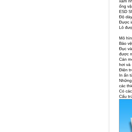
xâm nh
ống vậ
ESD S5
Độ dày
Được i
Lô đượ
Mô hìn
Bảo vệ
Đục và
được n
Cán mỏ
hơi và
Điện t
In ấn 
Những 
các thi
Có các
Cấu tr