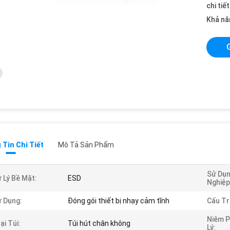
chi tiế
Khả nă
Tin Chi Tiết
Mô Tả Sản Phẩm
Sử Dụ
 Lý Bề Mặt:
ESD
Nghiệp
 Dụng:
Đóng gói thiết bị nhạy cảm tĩnh
Cấu Tr
Niêm P
ại Túi:
Túi hút chân không
Lý: