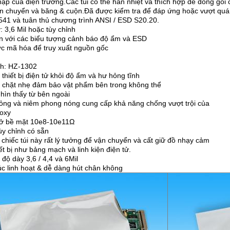
ập của điện trường.Các túi có thể hàn nhiệt và thích hợp để đóng gói
n chuyển và băng & cuộn.Đã được kiểm tra để đáp ứng hoặc vượt quá cá
41 và tuân thủ chương trình ANSI / ESD S20.20.
: 3,6 Mil hoặc tùy chỉnh
n với các biểu tượng cảnh báo độ ẩm và ESD
c mã hóa để truy xuất nguồn gốc
h: HZ-1302
 thiết bị điện tử khỏi độ ẩm và hư hỏng tĩnh
 chặt nhẹ đảm bảo vật phẩm bên trong không thể
hìn thấy từ bên ngoài
ng và niêm phong nóng cung cấp khả năng chống vượt trội của
 oxy
rở bề mặt 10e8-10e11Ω
tùy chỉnh có sẵn
chiếc túi này rất lý tưởng để vận chuyển và cất giữ đồ nhạy cảm
ết bị như bảng mạch và linh kiện điện tử.
 độ dày 3,6 / 4,4 và 6Mil
úc linh hoạt & dễ dàng hút chân không