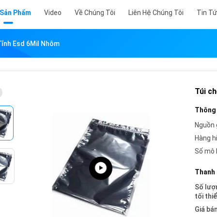
 Sản Phẩm
Video
Về Chúng Tôi
Liên Hệ Chúng Tôi
Tin T
Tĩnh Esd 6Mil Nhôm
Túi ch
Thông 
Nguồn 
Hàng h
Số mô 
Thanh 
Số lượ
tối thi
Giá bán