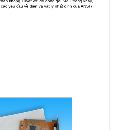
 chân không.Tuyệt vời để đóng gói SMD trong khay,
c yêu cầu về điện và vật lý nhất định của ANSI /