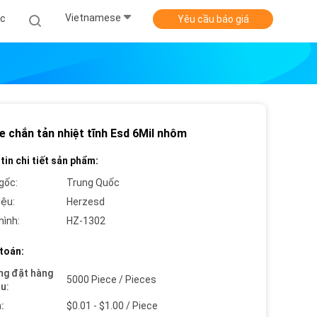
Vietnamese
ức
Yêu cầu báo giá
e chắn tản nhiệt tĩnh Esd 6Mil nhôm
tin chi tiết sản phẩm:
gốc:
Trung Quốc
iệu:
Herzesd
hình:
HZ-1302
toán:
ng đặt hàng
5000 Piece / Pieces
ểu:
:
$0.01 - $1.00 / Piece