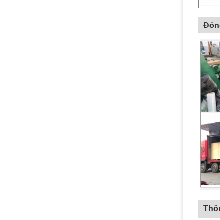
Đón
Thôn