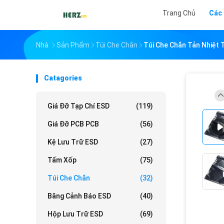
Trang Chủ
Các
Nhà
Sản Phẩm
Túi Che Chắn
Túi Che Chắn Tản Nhiệt 
Catagories
Giá Đỡ Tạp Chí ESD
(119)
Giá Đỡ PCB PCB
(56)
Kệ Lưu Trữ ESD
(27)
Tấm Xốp
(75)
Túi Che Chắn
(32)
Băng Cảnh Báo ESD
(40)
Hộp Lưu Trữ ESD
(69)