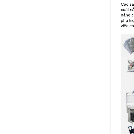
Các sả
xuất s
nâng c
phụ ki
việc c