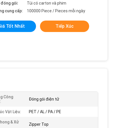
t đóng gói:
Túi có carton và phim
ng cung cấp:
100000 Piece / Pieces mỗi ngày
Giá Tốt Nhất
Tiếp Xúc
ng Công
Đóng gói điện tử
:
úc Vật Liệu:
PET / AL / PA / PE
hong & Xử
Zipper Top