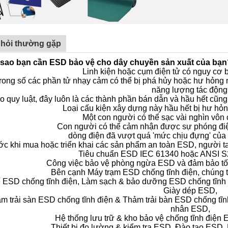
 hỏi thường gặp
i sao bạn cần ESD bảo vệ cho dây chuyền sản xuất của bạn
Linh kiện hoặc cụm điện tử có nguy cơ 
rong số các phần tử nhạy cảm có thể bị phá hủy hoặc hư hỏng
năng lượng tác động
o quy luật, đây luôn là các thành phần bán dẫn và hầu hết cũn
Loại cấu kiện xây dựng này hầu hết bị hư hỏn
Một con người có thể sạc vài nghìn vôn 
Con người có thể cảm nhận được sự phóng đi
dòng điện đã vượt quá 'mức chịu đựng' của
ớc khi mua hoặc triển khai các sản phẩm an toàn ESD, người ta
Tiêu chuẩn ESD IEC 61340 hoặc ANSI S2
Công việc bảo vệ phòng ngừa ESD và đảm bảo tốt
Bên cạnh Máy trạm ESD chống tĩnh điện, chúng t
 ESD chống tĩnh điện, Làm sạch & bảo dưỡng ESD chống tĩnh 
Giày dép ESD,
m trải sàn ESD chống tĩnh điện & Thảm trải bàn ESD chống tĩnh 
nhân ESD,
Hệ thống lưu trữ & kho bảo vệ chống tĩnh điện
Thiết bị đo lường & kiểm tra ESD, Đào tạo ESD,