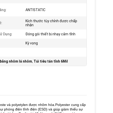
ăng:
ANTISTATIC
Kích thước tùy chỉnh được chấp
ỡ:
nhận
ử Dụng:
Đóng gói thiết bị nhạy cảm tĩnh
Kỳ vọng
n bằng nhôm lá nhôm
,
Túi tiêu tán tĩnh 6Mil
este và polyetylen được nhôm hóa.Polyester cung cấp
ự phóng điện tĩnh điện (ESD) và giúp giảm thiểu sự