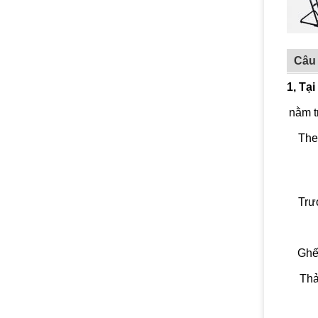
Câu
1, Tạ
nằm t
The
Trư
Ghế
Thả