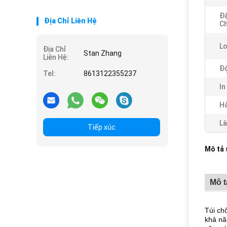
Đặ
Địa Chỉ Liên Hệ
Ch
Lo
Địa Chỉ
Stan Zhang
Liên Hệ:
Độ
Tel:
8613122355237
In
Hả
Là
Tiếp xúc
Mô tả
Mô 
Túi ch
khả nă