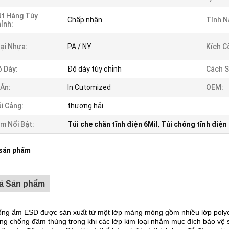
t Hàng Tùy
Chấp nhận
Tính N
ỉnh:
ại Nhựa:
PA / NY
Kích C
 Dày:
Độ dày tùy chỉnh
Cách S
 Ấn:
In Cutomized
OEM:
i Cảng:
thượng hải
m Nổi Bật:
Túi che chắn tĩnh điện 6Mil
,
Túi chống tĩnh điệ
 sản phẩm
tả Sản phẩm
ống ẩm ESD được sản xuất từ ​​một lớp màng mỏng gồm nhiều lớp poly
ng chống đâm thủng trong khi các lớp kim loại nhằm mục đích bảo vệ s