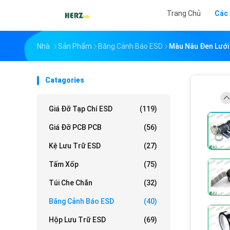
Trang Chủ
Các
Nhà
Sản Phẩm
Băng Cảnh Báo ESD
Màu Nâu Đen Lưới 
Catagories
Giá Đỡ Tạp Chí ESD
(119)
Giá Đỡ PCB PCB
(56)
Kệ Lưu Trữ ESD
(27)
Tấm Xốp
(75)
Túi Che Chắn
(32)
Băng Cảnh Báo ESD
(40)
Hộp Lưu Trữ ESD
(69)