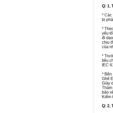
Q: 1,
* Các
bị ph
* Theo
yếu tố
đi dạ
chịu 
của n
* Trư
tiêu 
IEC 6
* Bên
Ghế E
Giày 
Thảm t
bảo v
Kiểm 
Q: 2,