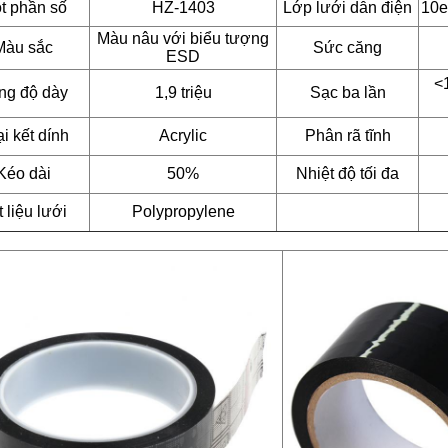
t phần số
HZ-1403
Lớp lưới dẫn điện
10e
Màu nâu với biểu tượng
Màu sắc
Sức căng
ESD
<1
ng độ dày
1,9 triệu
Sạc ba lần
i kết dính
Acrylic
Phân rã tĩnh
Kéo dài
50%
Nhiệt độ tối đa
 liệu lưới
Polypropylene