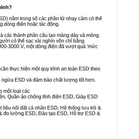
mình?
ESD) nằm trong số các phần tử nhạy cảm có thể
 dòng điện hoặc tác động.
 là các thành phần cấu tạo màng dày và mỏng.
gười có thể sạc vài nghìn vôn chỉ bằng
00-3000 V, một dòng điện đã vượt quá 'mức
cần thực hiện một quy trình an toàn ESD theo
g ngừa ESD và đảm bảo chất lượng tốt hơn.
p một loạt các
ện, Quần áo chống tĩnh điện ESD, Giày ESD
 liệu nối đất cá nhân ESD, Hệ thống lưu trữ &
a & đo lường ESD, Đào tạo ESD, Hỗ trợ ESD &