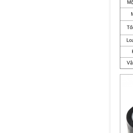
Mộ
Tổ
Loạ
Vật