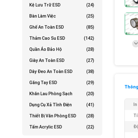
Kệ Lưu Trữ ESD
(24)
Bàn Làm Việc
(25)
Ghế An Toàn ESD
(85)
Thảm Cao Su ESD
(142)
Quần Áo Bảo Hộ
(28)
Giày An Toàn ESD
(27)
Dây Đeo An Toàn ESD
(38)
Găng Tay ESD
(29)
Thông 
Khăn Lau Phòng Sạch
(20)
In
Dụng Cụ Xả Tĩnh Điện
(41)
Tí
Thiết Bị Văn Phòng ESD
(28)
Độ
Tấm Acrylic ESD
(22)