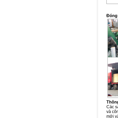
Đóng 
Thông
Các sả
và cô
mới v