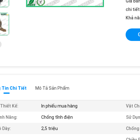
Giá bán
chi tiế
Khả nă
Tin Chi Tiết
Mô Tả Sản Phẩm
 Thiết Kế:
In phiếu mua hàng
Vật Ch
nh Năng:
Chống tĩnh điện
Sử Dụn
 Dày:
2,5 triệu
Chống 
Chiều 