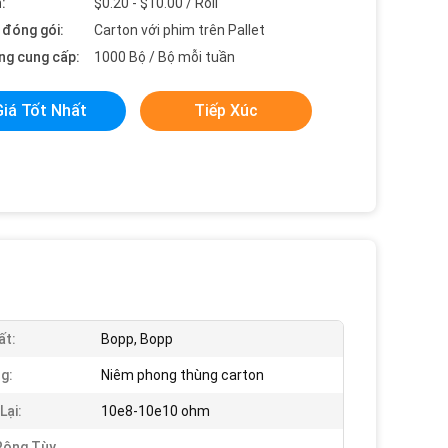
:
$0.20 - $10.00 / Roll
t đóng gói:
Carton với phim trên Pallet
ng cung cấp:
1000 Bộ / Bộ mỗi tuần
Giá Tốt Nhất
Tiếp Xúc
ất:
Bopp, Bopp
g:
Niêm phong thùng carton
Lại:
10e8-10e10 ohm
Rộng Tùy