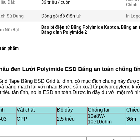
iều Dài:
36 triệu / cuộn
Chỉnh:
ch Sử Dụng:
Đóng gói đồ điện tử
In Log
Bao bì điện tử Băng Polyimide Kapton
,
Băng an 
m Nổi Bật:
Băng dính Polyimide 2
 sản phẩm
nâu đen Lưới Polyimide ESD Băng an toàn chống tĩnh
rid Tape Băng ESD Grid tự dính, có mục đích chung này được 
và bảng mạch lại với nhau.Được sản xuất từ ​​polypropylene kh
 tiêu tán tĩnh, nó là ESD an toàn.Được in đầy đủ với một mô h
nh
Vật chất
Độ dày
Chống lại
Chiều
10e8W-
403
OPP
2,5 triệu
36m
10e10ohm