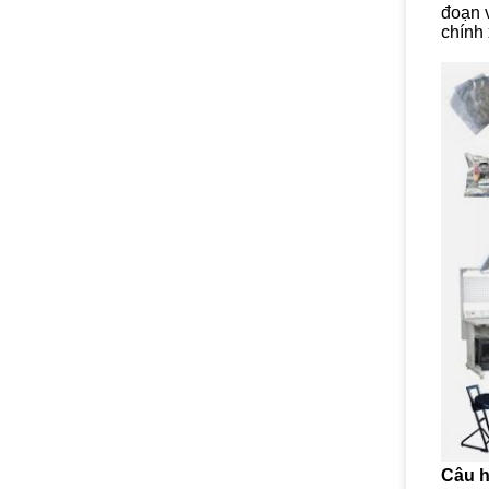
đoạn 
chính 
Câu h