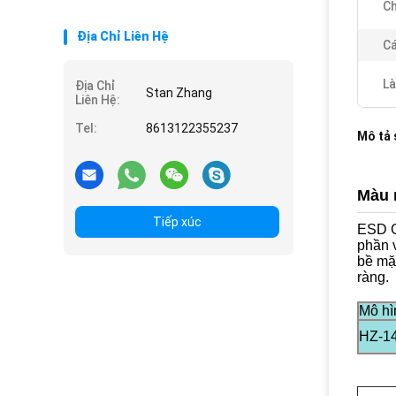
Ch
Địa Chỉ Liên Hệ
Cá
Là
Địa Chỉ
Stan Zhang
Liên Hệ:
Tel:
8613122355237
Mô tả
Màu 
Tiếp xúc
ESD G
phần 
bề mặt
ràng.
Mô hì
HZ-1