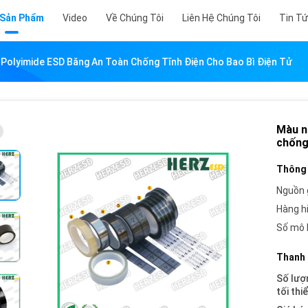
 Sản Phẩm
Video
Về Chúng Tôi
Liên Hệ Chúng Tôi
Tin T
Polyimide ESD Băng An Toàn Chống Tĩnh Điện Cho Bao Bì Điện Tử
Màu n
chống 
Thông 
Nguồn 
Hàng h
Số mô 
Thanh 
Số lượ
tối thi