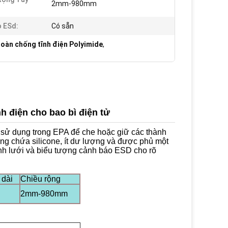
2mm-980mm
o ESd:
Có sẵn
toàn chống tĩnh điện Polyimide
,
 điện cho bao bì điện tử
sử dụng trong EPA để che hoặc giữ các thành
ông chứa silicone, ít dư lượng và được phủ một
ình lưới và biểu tượng cảnh báo ESD cho rõ
 dài
Chiều rộng
2mm-980mm