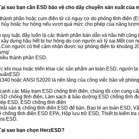
 Tại sao bạn cần ESD bảo vệ cho dây chuyền sản xuất của 
 thành phần hoặc cụm điện tử có nguy cơ do phóng tĩnh điện (
á hủy hoặc hư hỏng nếu vượt quá mức cho phép của năng lượng
 quy luật, đây luôn là các thành phần bán dẫn và hầu hết cũng
 xây dựng hầu hết bị hư hỏng do con người xử lý sai.Một con n
o.Con người có thể cảm nhận được sự phóng điện từ khoảng 20
đựng'
hiều thành phần ESD.
ớc khi mua hoặc triển khai các sản phẩm an toàn ESD, người ta 
chuẩnESD
1340 hoặc ANSI S2020 là nền tảng của công việc bảo vệ phòn
 cạnh các Máy trạm ESD chống tĩnh điện, chúng tôi còn cung cấ
SD chống tĩnh điện, Làm sạch & bảo dưỡng ESD chống tĩnh đi
dép ESD, ESD chống tĩnh điện
rải sàn & chống tĩnh điện ESD để bàn, Bao bì an toàn ESD, Vật
ệ chống tĩnh điện ESD EPA, Hộp lưu trữ ESD, Thiết bị kiểm tr
tra ESD.
 Tại sao bạn chọn HerzESD?