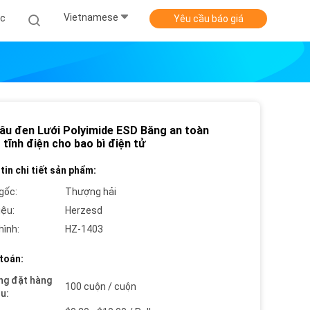
Vietnamese
ức
Yêu cầu báo giá
âu đen Lưới Polyimide ESD Băng an toàn
tĩnh điện cho bao bì điện tử
tin chi tiết sản phẩm:
gốc:
Thượng hải
iệu:
Herzesd
hình:
HZ-1403
toán:
ng đặt hàng
100 cuộn / cuộn
ểu: