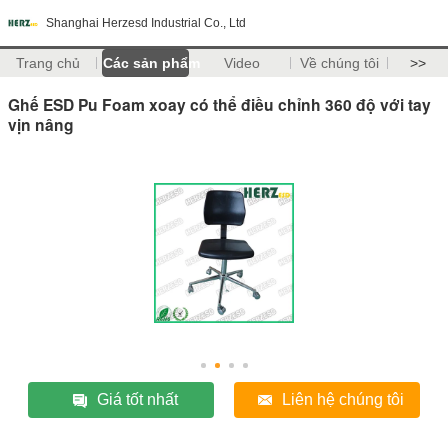
Shanghai Herzesd Industrial Co., Ltd
Trang chủ
Các sản phẩm
Video
Về chúng tôi
>>
Ghế ESD Pu Foam xoay có thể điều chỉnh 360 độ với tay
vịn nâng
Giá tốt nhất
Liên hệ chúng tôi