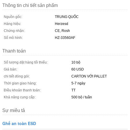
Thông tin chi tiết sản phẩm
Nguồn gốc:
TRUNG QUỐC
Hàng hiệu:
Herzesd
Chứng nhận:
CE, Rosh
Số mô hình:
HZ-33560AF
Thanh toán
Số lượng đặt hàng tối thiểu:
10 bộ
Giá bán:
60 USD
chi tiết đóng gói:
CARTON VỚI PALLET
Thời gian giao hàng:
5-7 ngày
Điều khoản thanh toán:
TT
Khả năng cung cấp:
500 bộ / tuần
Sự miêu tả
Ghế an toàn ESD