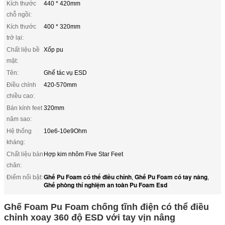
Kích thước
440 * 420mm
chỗ ngồi:
Kích thước
400 * 320mm
trở lại:
Chất liệu bề
Xốp pu
mặt:
Tên:
Ghế tác vụ ESD
Điều chỉnh
420-570mm
chiều cao:
Bán kính feet
320mm
năm sao:
Hệ thống
10e6-10e9Ohm
kháng:
Chất liệu bàn
Hợp kim nhôm Five Star Feet
chân:
Ghế Pu Foam có thể điều chỉnh
Ghế Pu Foam có tay nâng
Điểm nổi bật:
,
,
Ghế phòng thí nghiệm an toàn Pu Foam Esd
Ghế Foam Pu Foam chống tĩnh điện có thể điều
chỉnh xoay 360 độ ESD với tay vịn nâng