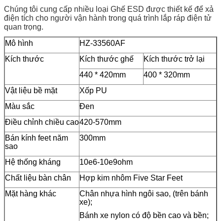
Chúng tôi cung cấp nhiều loại Ghế ESD được thiết kế để xả
điện tích cho người vận hành trong quá trình lắp ráp điện tử
quan trọng.
Mô hình
HZ-33560AF
Kích thước
Kích thước ghế
Kích thước trở lại
440 * 420mm
400 * 320mm
Vật liệu bề mặt
Xốp PU
Màu sắc
Đen
Điều chỉnh chiều cao
420-570mm
Bán kính feet năm
300mm
sao
Hệ thống kháng
10e6-10e9ohm
Chất liệu bàn chân
Hợp kim nhôm Five Star Feet
Mặt hàng khác
Chân nhựa hình ngôi sao, (trên bánh
xe);
Bánh xe nylon có độ bền cao và bền;