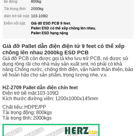
tải động:
800kg
Tải trọng tĩnh:
2000kg
điện trở bề mặt:
103-109Ω
Giá đỡ ESD PCB 9 feet
Điểm nổi bật:
,
Pallet ESD có thể xếp chồng lên nhau
,
Pallet ESD hạng nặng
Giá đỡ Pallet dẫn điện điện tử 9 feet có thể xếp
chồng lên nhau 2000kg ESD PCB
Giá đỡ PCB còn được gọi là kho lưu trữ PCB, nó được sử
dụng rộng rãi cho nhà máy sản xuất smt, nó phải có khả
năng Chống nước, chống tĩnh điện, vận hành thân thiện, bảo
vệ hoàn hảo cho sản phẩm, trọng lượng nhẹ, v.v.
HZ-2709 Pallet dẫn điện chín feet
Điện trở bề mặt:103-109Ω
Kích thước đường viền: 1200x1000x145mm
Chất liệu: HDPE/PP
Tải trọng động: 800kgs
Tải trọng tĩnh: 2000kgs