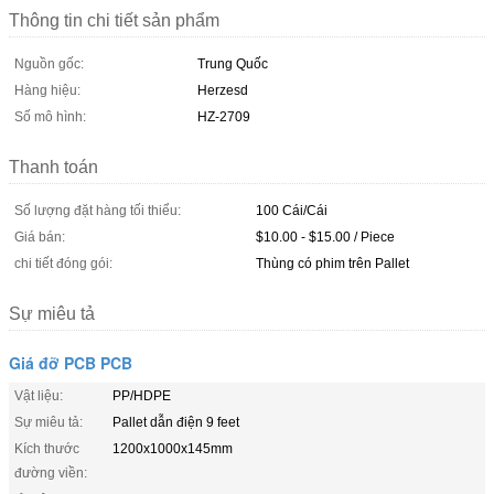
Thông tin chi tiết sản phẩm
Nguồn gốc:
Trung Quốc
Hàng hiệu:
Herzesd
Số mô hình:
HZ-2709
Thanh toán
Số lượng đặt hàng tối thiểu:
100 Cái/Cái
Giá bán:
$10.00 - $15.00 / Piece
chi tiết đóng gói:
Thùng có phim trên Pallet
Sự miêu tả
Giá đỡ PCB PCB
Vật liệu:
PP/HDPE
Sự miêu tả:
Pallet dẫn điện 9 feet
Kích thước
1200x1000x145mm
đường viền: