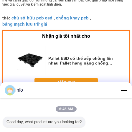
mẽ và cảnh giác đối với những cải tiến khả thi hoặc các giải pháp mới trong
việc giải quyết và kiểm soát tĩnh điện.
chủ sở hữu pcb esd
chống khay pcb
thẻ:
,
,
bảng mạch lưu trữ giá
Nhận giá tốt nhất cho
Pallet ESD có thể xếp chồng lên
nhau Pallet hạng nặng chống
tĩnh điện với 9 feet
Tiếp tục
info
Giá đỡ PCB PCB
Hơn
6:46 AM
Good day, what product are you looking for?
iữ PCB
Kích thước khác
Kho lưu thông
Cổ bảng mạch
Máy gi