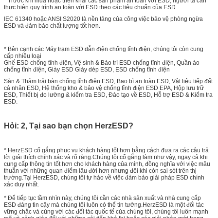
* Trước khi mua hoặc triển khai các sản phẩm an toàn với ESD, người ta cần
thực hiện quy trình an toàn với ESD theo các tiêu chuẩn của ESD
IEC 61340 hoặc ANSI S2020 là nền tảng của công việc bảo vệ phòng ngừa
ESD và đảm bảo chất lượng tốt hơn.
* Bên cạnh các Máy trạm ESD dẫn điện chống tĩnh điện, chúng tôi còn cung
cấp nhiều loại
Ghế ESD chống tĩnh điện, Vệ sinh & Bảo trì ESD chống tĩnh điện, Quần áo
chống tĩnh điện, Giày ESD Giày dép ESD, ESD chống tĩnh điện
Sàn & Thảm trải bàn chống tĩnh điện ESD, Bao bì an toàn ESD, Vật liệu tiếp đất
cá nhân ESD, Hệ thống kho & bảo vệ chống tĩnh điện ESD EPA, Hộp lưu trữ
ESD, Thiết bị đo lường & kiểm tra ESD, Đào tạo về ESD, Hỗ trợ ESD & Kiểm tra
ESD.
Hỏi: 2, Tại sao bạn chọn HerzESD?
* HerzESD cố gắng phục vụ khách hàng tốt hơn bằng cách đưa ra các câu trả
lời giải thích chính xác và rõ ràng.Chúng tôi cố gắng làm như vậy, ngay cả khi
cung cấp thông tin tốt hơn cho khách hàng của mình, đồng nghĩa với việc mâu
thuẫn với những quan điểm lâu đời hơn nhưng đôi khi còn sai sót trên thị
trường.Tại HerzESD, chúng tôi tự hào về việc đảm bảo giải pháp ESD chính
xác duy nhất.
* Để tiếp tục tầm nhìn này, chúng tôi cần các nhà sản xuất và nhà cung cấp
ESD đáng tin cậy mà chúng tôi luôn có thể tin tưởng.HerzESD là một đối tác
vững chắc và cùng với các đối tác quốc tế của chúng tôi, chúng tôi luôn mạnh