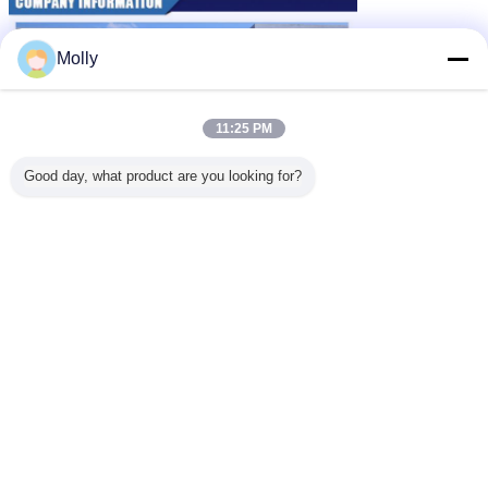
Molly
11:25 PM
Good day, what product are you looking for?
khăn lau chống tĩnh điện
khăn lau sạch esd
thẻ:
,
,