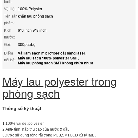
hình:
Vật liệu:
100% Polyster
Tên sản
khăn lau phòng sạch
phẩm:
Kích
6*6 inch 9*9 inch
thước:
Gói:
300pcs/bộ
Vải làm sạch microfiber cắt bằng laser
Điểm
,
Máy lau sạch 100% polyester SMT
,
nổi bật:
Máy lau phòng sạch SMT không chứa nhựa
Máy lau polyester trong
phòng sạch
Thông số kỹ thuật
1.100% vải dệt polyester
2.Anti- tĩnh, hấp thụ cao của nước & dầu
3Được sử dụng rộng rãi trong PCB,SMT,LCD xử lý lau. .