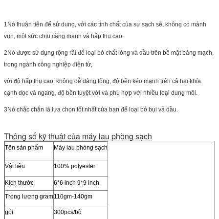
1Nó thuận tiện để sử dụng, với các tính chất của sự sạch sẽ, không có mảnh
vụn, một sức chịu căng mạnh và hấp thụ cao.
2Nó được sử dụng rộng rãi để loại bỏ chất lỏng và dầu trên bề mặt bảng mạch,
trong ngành công nghiệp điện tử,
với độ hấp thụ cao, không dễ dàng lông, độ bền kéo mạnh trên cả hai khía
cạnh dọc và ngang, độ bền tuyệt vời và phù hợp với nhiều loại dung môi.
3Nó chắc chắn là lựa chọn tốt nhất của bạn để loại bỏ bụi và dầu.
Thông số kỹ thuật của máy lau phòng sạch
Tên sản phẩm
Máy lau phòng sạch
Vật liệu
100% polyester
Kích thước
6*6 inch 9*9 inch
Trọng lượng gram
110gm-140gm
gói
300pcs/bộ