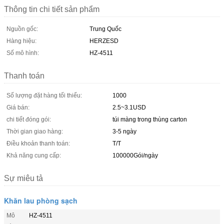
Thông tin chi tiết sản phẩm
Nguồn gốc:
Trung Quốc
Hàng hiệu:
HERZESD
Số mô hình:
HZ-4511
Thanh toán
Số lượng đặt hàng tối thiểu:
1000
Giá bán:
2.5~3.1USD
chi tiết đóng gói:
túi màng trong thùng carton
Thời gian giao hàng:
3-5 ngày
Điều khoản thanh toán:
T/T
Khả năng cung cấp:
100000Gói/ngày
Sự miêu tả
Khăn lau phòng sạch
Mô
HZ-4511