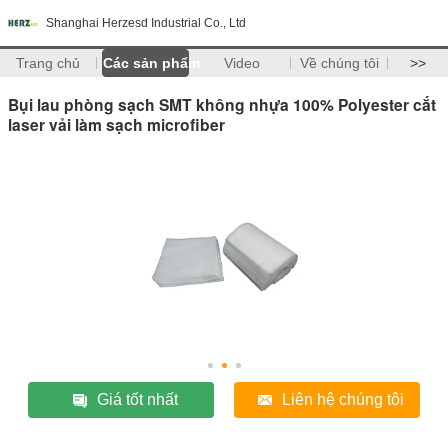
Shanghai Herzesd Industrial Co., Ltd
Trang chủ
Các sản phẩm
Video
Về chúng tôi
>>
Bụi lau phòng sạch SMT không nhựa 100% Polyester cắt
laser vải làm sạch microfiber
Giá tốt nhất
Liên hệ chúng tôi