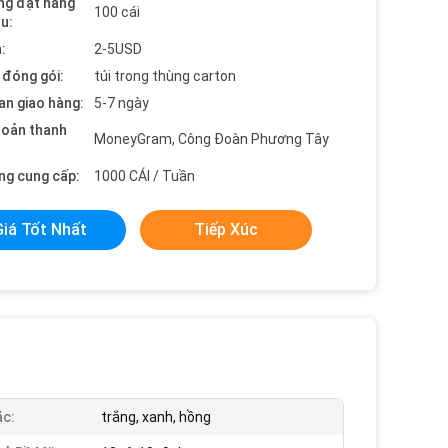
ng đặt hàng
100 cái
ểu:
:
2-5USD
t đóng gói:
túi trong thùng carton
an giao hàng:
5-7 ngày
hoản thanh
MoneyGram, Công Đoàn Phương Tây
ng cung cấp:
1000 CÁI / Tuần
Giá Tốt Nhất
Tiếp Xúc
c:
trắng, xanh, hồng