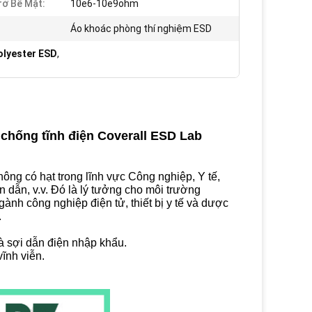
rở Bề Mặt:
10e6-10e9ohm
Áo khoác phòng thí nghiệm ESD
olyester ESD
,
chống tĩnh điện Coverall ESD Lab
ông có hạt trong lĩnh vực Công nghiệp, Y tế,
dẫn, v.v. Đó là lý tưởng cho môi trường
nh công nghiệp điện tử, thiết bị y tế và dược
.
à sợi dẫn điện nhập khẩu.
vĩnh viễn.