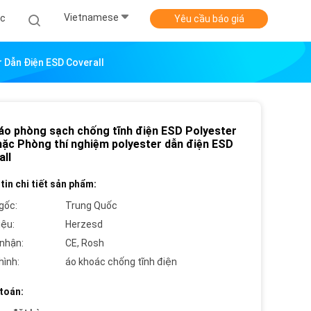
Vietnamese
ức
Yêu cầu báo giá
 Dẫn Điện ESD Coverall
áo phòng sạch chống tĩnh điện ESD Polyester
ặc Phòng thí nghiệm polyester dẫn điện ESD
all
tin chi tiết sản phẩm:
gốc:
Trung Quốc
iệu:
Herzesd
nhận:
CE, Rosh
hình:
áo khoác chống tĩnh điện
toán: