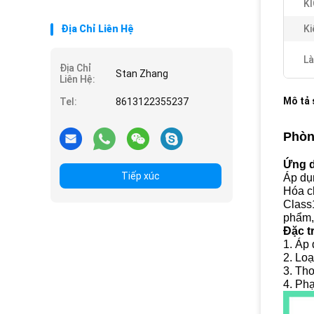
KÍ
Địa Chỉ Liên Hệ
Ki
Là
Địa Chỉ
Stan Zhang
Liên Hệ:
Mô tả
Tel:
8613122355237
Phòn
Ứng 
Tiếp xúc
Áp dụn
Hóa c
Class1
phẩm,
Đặc t
1. Áp 
2. Loạ
3. Tho
4. Ph