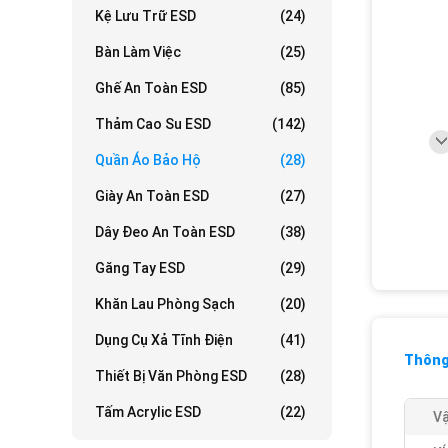
Kệ Lưu Trữ ESD
(24)
Bàn Làm Việc
(25)
Ghế An Toàn ESD
(85)
Thảm Cao Su ESD
(142)
Quần Áo Bảo Hộ
(28)
Giày An Toàn ESD
(27)
Dây Đeo An Toàn ESD
(38)
Găng Tay ESD
(29)
Khăn Lau Phòng Sạch
(20)
Dụng Cụ Xả Tĩnh Điện
(41)
Thông 
Thiết Bị Văn Phòng ESD
(28)
Tấm Acrylic ESD
(22)
Vậ