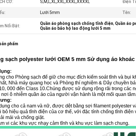
CH CỠ:
S,M,L,XL,XXL,XXXL,XXXXL
Điện T
ểu:
Lưới 5mm
Tên:
Quần áo phòng sạch chống tĩnh điện
,
Quần áo p
m Nổi Bật:
Quần áo bảo hộ lao động lưới 5 mm
 sản phẩm
g sạch polyester lưới OEM 5 mm Sử dụng áo khoác 
dụng:
g cho Phòng sạch để giữ cho mục đích kiểm soát tĩnh và bụi kh
hất, Nhà máy quang học và Phòng thí nghiệm & Dây chuyền bán 
0, 000 đến Class 10.Chúng được sử dụng rộng rãi trong các ngà
 nơi ô nhiễm quần áo của người vận hành là một mối quan tâm
rưng:
dụng cho cả nam và nữ, được dệt bằng sợi filament polyester v
i bỏ hiệu quả tĩnh điện của cơ thể, với đặc tính chống tĩnh điện 
ải mái và chống giặt.
ạm vi các khu vực nhạy cảm tĩnh và khu vực làm sạch chung.