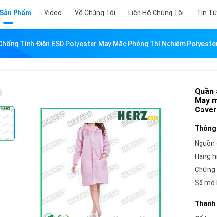
 Sản Phẩm
Video
Về Chúng Tôi
Liên Hệ Chúng Tôi
Tin T
hống Tĩnh Điện ESD Polyester May Mặc Phòng Thí Nghiệm Polyester
Quần 
May m
Cover
Thông 
Nguồn 
Hàng h
Chứng 
Số mô 
Thanh 