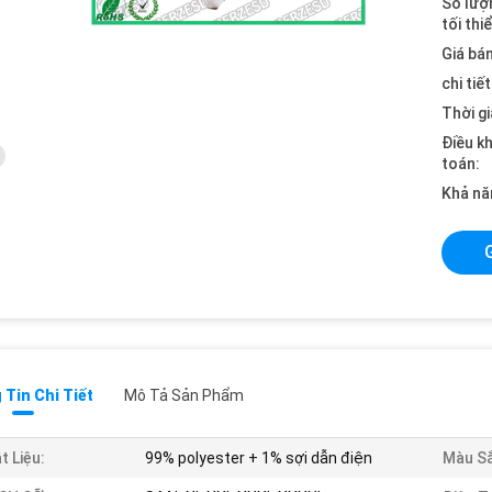
Số lượ
tối thi
Giá bán
chi tiế
Thời gi
Điều k
toán:
Khả nă
Tin Chi Tiết
Mô Tả Sản Phẩm
t Liệu:
99% polyester + 1% sợi dẫn điện
Màu Sắ