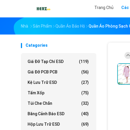
Trang Chủ
Các
Nhà
Sản Phẩm
Quần Áo Bảo Hộ
Quần Áo Phòng Sạch C
Catagories
Giá Đỡ Tạp Chí ESD
(119)
Giá Đỡ PCB PCB
(56)
Kệ Lưu Trữ ESD
(27)
Tấm Xốp
(75)
Túi Che Chắn
(32)
Băng Cảnh Báo ESD
(40)
Hộp Lưu Trữ ESD
(69)