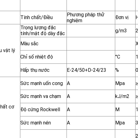
Phương pháp thử
Tính chất/Điều
Đơn vị
nghiệm
Trọng lượng đặc
g/m3
2
tính/mật độ dày đặc
Màu sắc
X
u vật lý
Chỉ số nhiệt độ
°C
Hấp thụ nước
E-24/50+D-24/23
%
0
Sức mạnh uốn cong
A
Mpa
Sức mạnh va chạm
A
kJ/m2
≥
chất cơ
Độ cứng Rockwell
A
M
Sức mạnh nén
A
Mpa