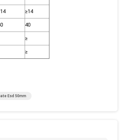
≥14
≥14
40
40
≥
≥
nate Esd 50mm