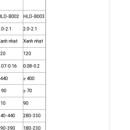
HLD-B002
HLD-B003
.0-2.1
2.0-2.1
anh nhạt
Xanh nhạt
120
120
.07-0.16
0.08-0.2
≥440
≥ 400
 90
≥ 70
110
90
340-440
280-330
290-390
180-230