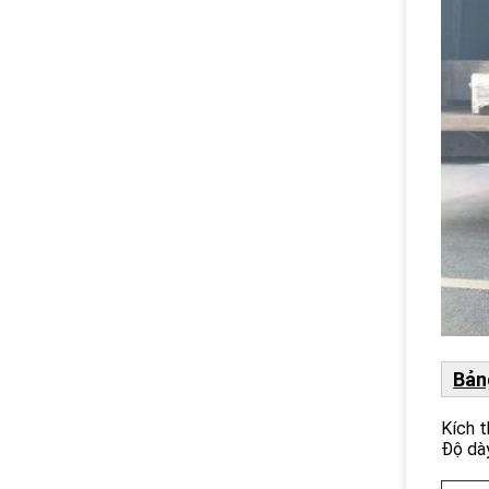
Bản
Kích 
Độ dà