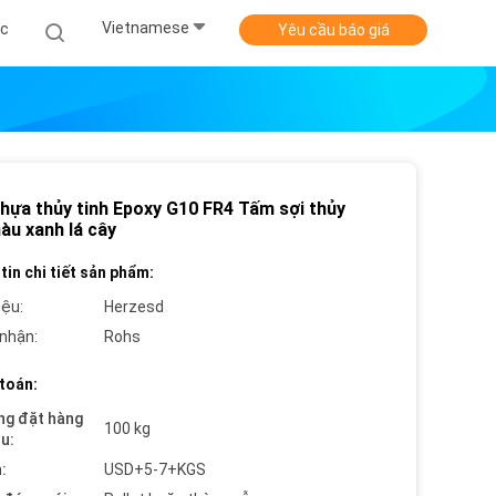
Vietnamese
ức
Yêu cầu báo giá
hựa thủy tinh Epoxy G10 FR4 Tấm sợi thủy
àu xanh lá cây
tin chi tiết sản phẩm:
iệu:
Herzesd
nhận:
Rohs
toán:
ng đặt hàng
100 kg
ểu:
:
USD+5-7+KGS