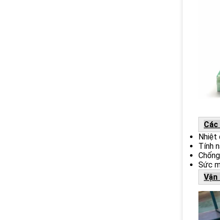
Các 
Nhiệt 
Tính n
Chống 
Sức m
Vận 