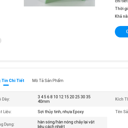
chi tiế
Thời gi
Khả nă
Tin Chi Tiết
Mô Tả Sản Phẩm
3 4 5 6 8 10 12 15 20 25 30 35
 Dày:
Kích T
40mm
t Liệu:
Sợi thủy tinh, nhựa Epoxy
Tên Sả
hàn sóng/hàn nóng chảy lại vật
g Dụng:
liệu cách nhiệt