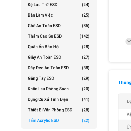
Kệ Lưu Trữ ESD
(24)
Bàn Làm Việc
(25)
Ghế An Toàn ESD
(85)
Thảm Cao Su ESD
(142)
Quần Áo Bảo Hộ
(28)
Giày An Toàn ESD
(27)
Dây Đeo An Toàn ESD
(38)
Găng Tay ESD
(29)
Thông 
Khăn Lau Phòng Sạch
(20)
Dụng Cụ Xả Tĩnh Điện
(41)
Độ
Thiết Bị Văn Phòng ESD
(28)
Vậ
Tấm Acrylic ESD
(22)
Ứn