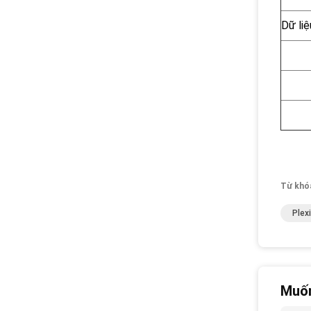
Dữ liệ
Từ khó
Plex
Muốn