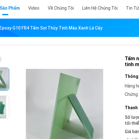
 Sản Phẩm
Video
Về Chúng Tôi
Liên Hệ Chúng Tôi
Tin T
Epoxy G10 FR4 Tấm Sợi Thủy Tinh Màu Xanh Lá Cây
Tấm n
tinh m
Thông 
Hàng h
Chứng 
Thanh 
Số lượ
tối thi
Giá bán