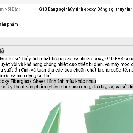
m Nổi Bật:
G10 Bảng sợi thủy tinh epoxy
,
Bảng sợi thủy tin
 sản phẩm
tả
àm từ sợi thủy tinh chất lượng cao và nhựa epoxy, G10 FR4 cun
tuyệt vời và khả năng chống nhiệt cao.thiết bị điện, và máy móc 
ệu suất ổn định và tuân thủ các tiêu chuẩn chất lượng quốc tế,
hước và hình dạng cụ thể.
poxy Fiberglass Sheet Hình ảnh màu khác nhau
số kỹ thuật sản phẩm (chiều dài, chiều rộng, độ dày, vv) và sử 