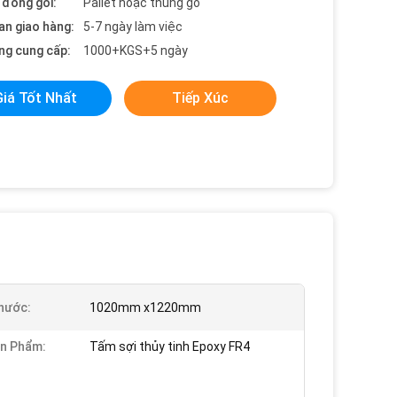
t đóng gói:
Pallet hoặc thùng gỗ
an giao hàng:
5-7 ngày làm việc
ng cung cấp:
1000+KGS+5 ngày
Giá Tốt Nhất
Tiếp Xúc
hước:
1020mm x1220mm
n Phẩm:
Tấm sợi thủy tinh Epoxy FR4