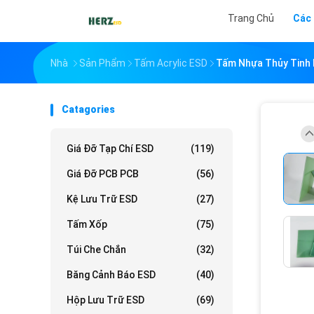
Trang Chủ
Các
Nhà
Sản Phẩm
Tấm Acrylic ESD
Tấm Nhựa Thủy Tinh 
Catagories
Giá Đỡ Tạp Chí ESD
(119)
Giá Đỡ PCB PCB
(56)
Kệ Lưu Trữ ESD
(27)
Tấm Xốp
(75)
Túi Che Chắn
(32)
Băng Cảnh Báo ESD
(40)
Hộp Lưu Trữ ESD
(69)