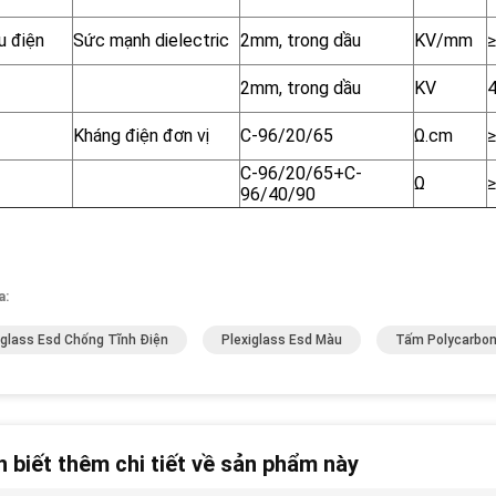
u điện
Sức mạnh dielectric
2mm, trong dầu
KV/mm
2mm, trong dầu
KV
Kháng điện đơn vị
C-96/20/65
Ω.cm
≥
C-96/20/65+C-
Ω
≥
96/40/90
a:
iglass Esd Chống Tĩnh Điện
Plexiglass Esd Màu
Tấm Polycarbo
 biết thêm chi tiết về sản phẩm này