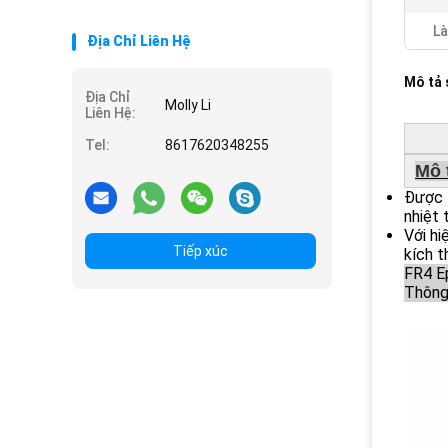
Là
Địa Chỉ Liên Hệ
Mô tả
Địa Chỉ
Molly Li
Liên Hệ:
Tel:
8617620348255
Mô 
Được l
nhiệt 
Với hi
Tiếp xúc
kích t
FR4 E
Thông 